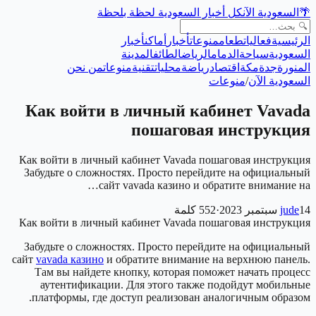
كل أخبار السعودية لحظة بلحظة
السعودية الآن
🌴
الرئيسية
فعاليات
طعام
منوعات
أخبار
أماكن
أخبار
السعودية
سياحة
الدمام
الرياض
الطائف
المدينة
المنورة
جدة
مكة
اقتصاد
رياضة
محليات
تقنية
منوعات
من نحن
منوعات
/
السعودية الآن
Как войти в личный кабинет Vavada
пошаговая инструкция
Как войти в личный кабинет Vavada пошаговая инструкция
Забудьте о сложностях. Просто перейдите на официальный
сайт vavada казино и обратите внимание на…
كلمة
552
·
jude
14 سبتمبر 2023
Как войти в личный кабинет Vavada пошаговая инструкция
Забудьте о сложностях. Просто перейдите на официальный
сайт
vavada казино
и обратите внимание на верхнюю панель.
Там вы найдете кнопку, которая поможет начать процесс
аутентификации. Для этого также подойдут мобильные
платформы, где доступ реализован аналогичным образом.