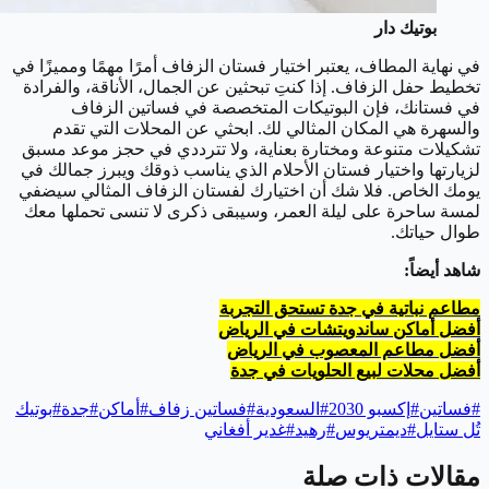
بوتيك دار
في نهاية المطاف، يعتبر اختيار فستان الزفاف أمرًا مهمًا ومميزًا في
تخطيط حفل الزفاف. إذا كنتِ تبحثين عن الجمال، الأناقة، والفرادة
في فستانك، فإن البوتيكات المتخصصة في فساتين الزفاف
والسهرة هي المكان المثالي لك. ابحثي عن المحلات التي تقدم
تشكيلات متنوعة ومختارة بعناية، ولا تترددي في حجز موعد مسبق
لزيارتها واختيار فستان الأحلام الذي يناسب ذوقك ويبرز جمالك في
يومك الخاص. فلا شك أن اختيارك لفستان الزفاف المثالي سيضفي
لمسة ساحرة على ليلة العمر، وسيبقى ذكرى لا تنسى تحملها معك
طوال حياتك.
شاهد أيضاً:
مطاعم نباتية في جدة تستحق التجربة
أفضل أماكن ساندويتشات في الرياض
أفضل مطاعم المعصوب في الرياض
أفضل محلات لبيع الحلويات في جدة
#
فساتين
#
إكسبو 2030
#
السعودية
#
فساتين زفاف
#
أماكن
#
جدة
#
بوتيك
تُل ستايل
#
ديمتريوس
#
رهيد
#
غدير أفغاني
مقالات ذات صلة