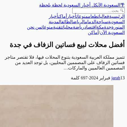
🌴
السعودية الآن
كل أخبار السعودية لحظة بلحظة
الرئيسية
فعاليات
طعام
منوعات
أخبار
أماكن
أخبار
السعودية
سياحة
الدمام
الرياض
الطائف
المدينة
المنورة
جدة
مكة
اقتصاد
رياضة
محليات
تقنية
منوعات
من نحن
السعودية الآن
/
أماكن
أفضل محلات لبيع فساتين الزفاف في جدة
تتميز مملكة العربية السعودية بتنوع المحلات فيها، فلا تقتصر متاجر
فساتين الزفاف على المصممين المحليين، بل توجد العديد من
المصممين العالميين والماركات…
13 فبراير 2024
jarah
·
697
كلمة