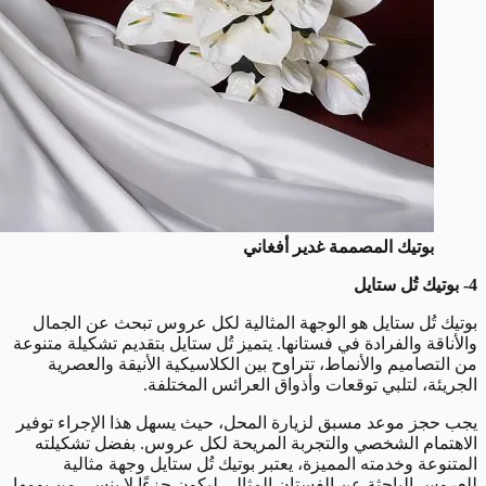
بوتيك المصممة غدير أفغاني
4- بوتيك تُل ستايل
بوتيك تُل ستايل هو الوجهة المثالية لكل عروس تبحث عن الجمال
والأناقة والفرادة في فستانها. يتميز تُل ستايل بتقديم تشكيلة متنوعة
من التصاميم والأنماط، تتراوح بين الكلاسيكية الأنيقة والعصرية
الجريئة، لتلبي توقعات وأذواق العرائس المختلفة.
يجب حجز موعد مسبق لزيارة المحل، حيث يسهل هذا الإجراء توفير
الاهتمام الشخصي والتجربة المريحة لكل عروس. بفضل تشكيلته
المتنوعة وخدمته المميزة، يعتبر بوتيك تُل ستايل وجهة مثالية
للعروس الباحثة عن الفستان المثالي ليكون جزءًا لا ينسى من يومها