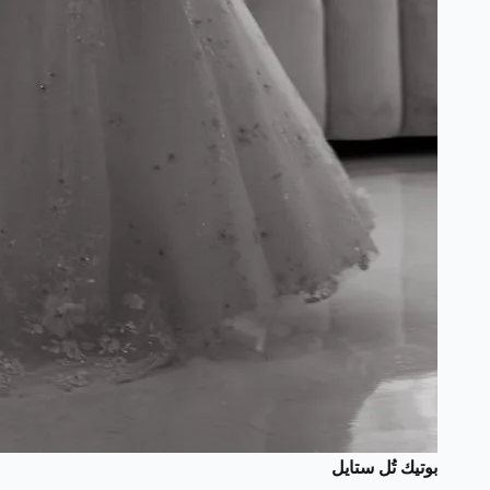
بوتيك تُل ستايل