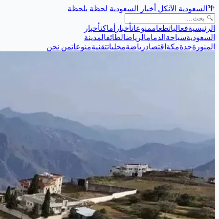
🌴
السعودية الآن
كل أخبار السعودية لحظة بلحظة
الرئيسية
فعاليات
طعام
منوعات
أخبار
أماكن
أخبار
السعودية
سياحة
الدمام
الرياض
الطائف
المدينة
المنورة
جدة
مكة
اقتصاد
رياضة
محليات
تقنية
منوعات
من نحن