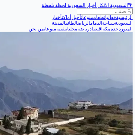
🌴
السعودية الآن
كل أخبار السعودية لحظة بلحظة
الرئيسية
فعاليات
طعام
منوعات
أخبار
أماكن
أخبار
السعودية
سياحة
الدمام
الرياض
الطائف
المدينة
المنورة
جدة
مكة
اقتصاد
رياضة
محليات
تقنية
منوعات
من نحن