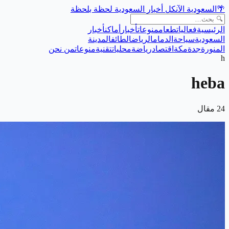
🌴
السعودية الآن
كل أخبار السعودية لحظة بلحظة
الرئيسية
فعاليات
طعام
منوعات
أخبار
أماكن
أخبار
السعودية
سياحة
الدمام
الرياض
الطائف
المدينة
المنورة
جدة
مكة
اقتصاد
رياضة
محليات
تقنية
منوعات
من نحن
h
heba
24
مقال