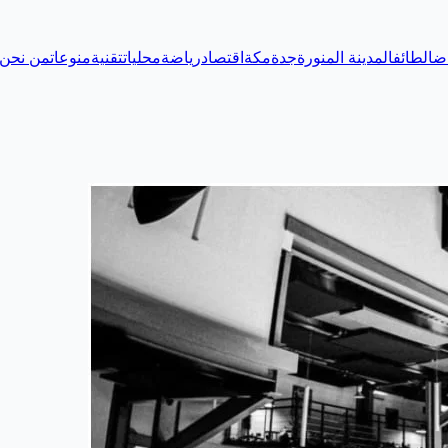
اض
الطائف
المدينة المنورة
جدة
مكة
اقتصاد
رياضة
محليات
تقنية
منوعات
من نحن