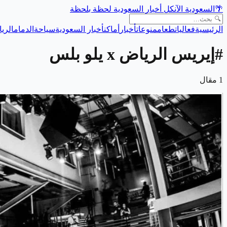
🌴
السعودية الآن
كل أخبار السعودية لحظة بلحظة
الرئيسية
فعاليات
طعام
منوعات
أخبار
أماكن
أخبار السعودية
سياحة
الدمام
الري
#
إيريس الرياض x يلو بلس
1
مقال