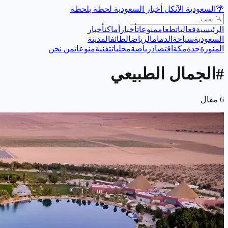
🌴
السعودية الآن
كل أخبار السعودية لحظة بلحظة
الرئيسية
فعاليات
طعام
منوعات
أخبار
أماكن
أخبار
السعودية
سياحة
الدمام
الرياض
الطائف
المدينة
المنورة
جدة
مكة
اقتصاد
رياضة
محليات
تقنية
منوعات
من نحن
#
الجمال الطبيعي
6
مقال