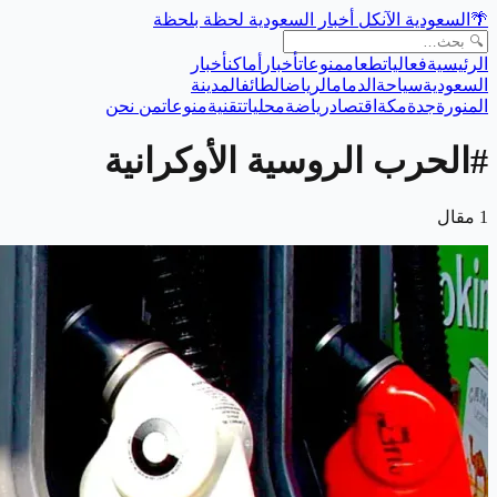
🌴
السعودية الآن
كل أخبار السعودية لحظة بلحظة
الرئيسية
فعاليات
طعام
منوعات
أخبار
أماكن
أخبار
السعودية
سياحة
الدمام
الرياض
الطائف
المدينة
المنورة
جدة
مكة
اقتصاد
رياضة
محليات
تقنية
منوعات
من نحن
#
الحرب الروسية الأوكرانية
1
مقال