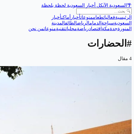
🌴
السعودية الآن
كل أخبار السعودية لحظة بلحظة
الرئيسية
فعاليات
طعام
منوعات
أخبار
أماكن
أخبار
السعودية
سياحة
الدمام
الرياض
الطائف
المدينة
المنورة
جدة
مكة
اقتصاد
رياضة
محليات
تقنية
منوعات
من نحن
#
الحضارات
4
مقال