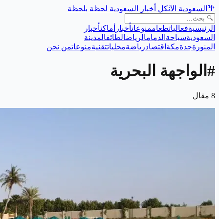
🌴
السعودية الآن
كل أخبار السعودية لحظة بلحظة
الرئيسية
فعاليات
طعام
منوعات
أخبار
أماكن
أخبار
السعودية
سياحة
الدمام
الرياض
الطائف
المدينة
المنورة
جدة
مكة
اقتصاد
رياضة
محليات
تقنية
منوعات
من نحن
#
الواجهة البحرية
8
مقال