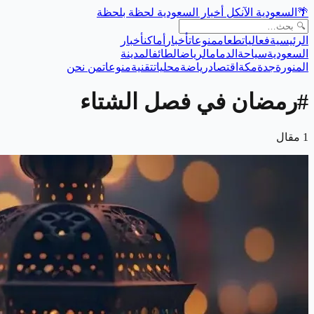
🌴
السعودية الآن
كل أخبار السعودية لحظة بلحظة
الرئيسية
فعاليات
طعام
منوعات
أخبار
أماكن
أخبار
السعودية
سياحة
الدمام
الرياض
الطائف
المدينة
المنورة
جدة
مكة
اقتصاد
رياضة
محليات
تقنية
منوعات
من نحن
#
رمضان في فصل الشتاء
1
مقال