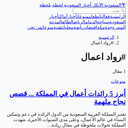
🌴
السعودية الآن
كل أخبار السعودية لحظة بلحظة
الرئيسية
فعاليات
طعام
منوعات
أخبار
أماكن
أخبار
السعودية
سياحة
الدمام
الرياض
الطائف
المدينة
المنورة
جدة
مكة
اقتصاد
رياضة
محليات
تقنية
منوعات
من نحن
الرئيسية
/
#رواد اعمال
#
رواد اعمال
1
مقال
منوعات
أبرز 5 رائدات أعمال في المملكة ... قصص
نجاح ملهمة
تعتبر المملكة العربية السعودية من الدول الرائدة في دعم وتمكين
النساء في عالم الأعمال، وعلى مدى السنوات الأخيرة، شهدت
المملكة تحولات ملحوظة في مجال ريادة…