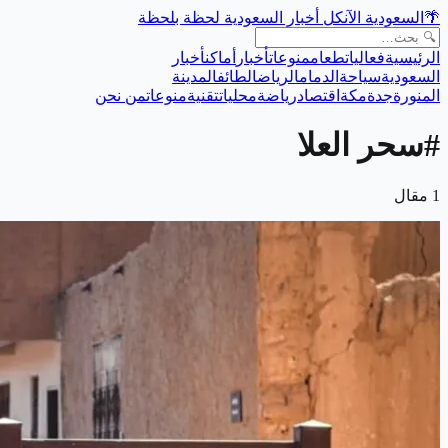
🌴
السعودية الآن
كل أخبار السعودية لحظة بلحظة
الرئيسية
فعاليات
طعام
منوعات
أخبار
أماكن
أخبار
السعودية
سياحة
الدمام
الرياض
الطائف
المدينة
المنورة
جدة
مكة
اقتصاد
رياضة
محليات
تقنية
منوعات
من نحن
#
سحر العلا
1
مقال