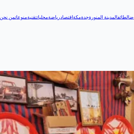
اض
الطائف
المدينة المنورة
جدة
مكة
اقتصاد
رياضة
محليات
تقنية
منوعات
من نحن