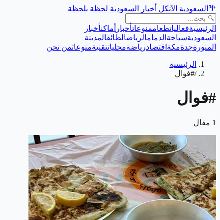
🌴
السعودية الآن
كل أخبار السعودية لحظة بلحظة
الرئيسية
فعاليات
طعام
منوعات
أخبار
أماكن
أخبار
السعودية
سياحة
الدمام
الرياض
الطائف
المدينة
المنورة
جدة
مكة
اقتصاد
رياضة
محليات
تقنية
منوعات
من نحن
الرئيسية
/
#فوال
#
فوال
1
مقال