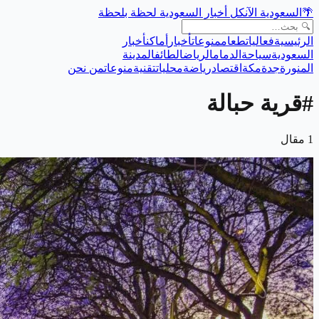
🌴
السعودية الآن
كل أخبار السعودية لحظة بلحظة
الرئيسية
فعاليات
طعام
منوعات
أخبار
أماكن
أخبار
السعودية
سياحة
الدمام
الرياض
الطائف
المدينة
المنورة
جدة
مكة
اقتصاد
رياضة
محليات
تقنية
منوعات
من نحن
#
قرية حبالة
1
مقال