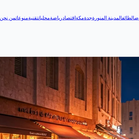
اض
الطائف
المدينة المنورة
جدة
مكة
اقتصاد
رياضة
محليات
تقنية
منوعات
من نحن