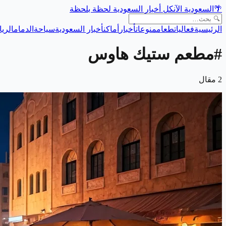
🌴
السعودية الآن
كل أخبار السعودية لحظة بلحظة
الرئيسية
فعاليات
طعام
منوعات
أخبار
أماكن
أخبار السعودية
سياحة
الدمام
الري
#
مطعم ستيك هاوس
2
مقال