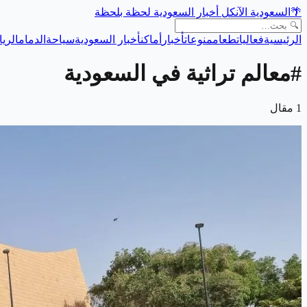
🌴
السعودية الآن
كل أخبار السعودية لحظة بلحظة
الرئيسية
فعاليات
طعام
منوعات
أخبار
أماكن
أخبار السعودية
سياحة
الدمام
الري
#
معالم تراثية في السعودية
1
مقال