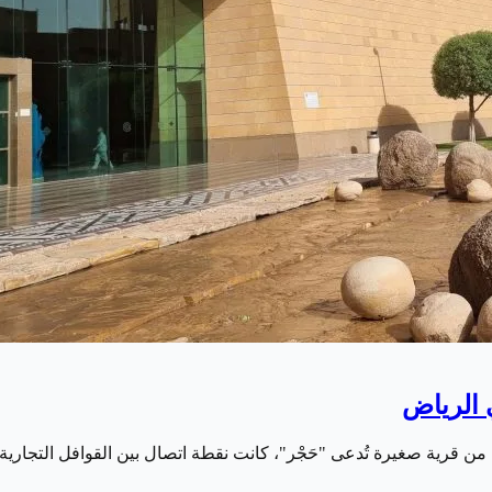
ن قرية صغيرة تُدعى "حَجْر"، كانت نقطة اتصال بين القوافل التجاري