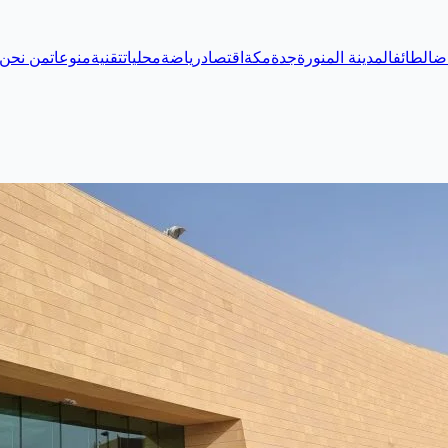
اض
الطائف
المدينة المنورة
جدة
مكة
اقتصاد
رياضة
محليات
تقنية
منوعات
من نحن