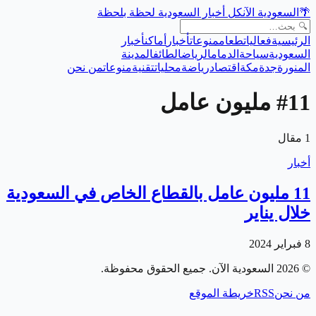
🌴
السعودية الآن
كل أخبار السعودية لحظة بلحظة
الرئيسية
فعاليات
طعام
منوعات
أخبار
أماكن
أخبار
السعودية
سياحة
الدمام
الرياض
الطائف
المدينة
المنورة
جدة
مكة
اقتصاد
رياضة
محليات
تقنية
منوعات
من نحن
11 مليون عامل
#
1
مقال
أخبار
11 مليون عامل بالقطاع الخاص في السعودية
خلال يناير
8 فبراير 2024
©
2026
السعودية الآن
. جميع الحقوق محفوظة.
من نحن
RSS
خريطة الموقع