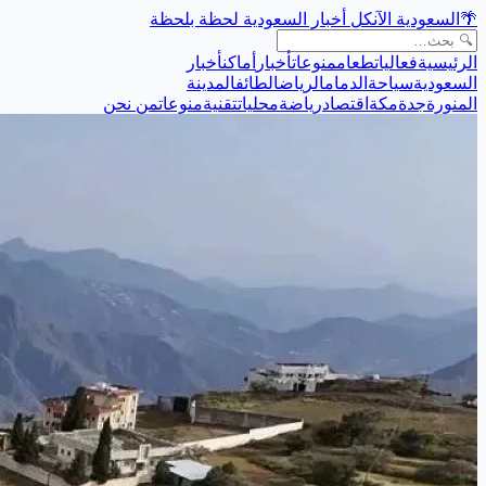
🌴
السعودية الآن
كل أخبار السعودية لحظة بلحظة
الرئيسية
فعاليات
طعام
منوعات
أخبار
أماكن
أخبار
السعودية
سياحة
الدمام
الرياض
الطائف
المدينة
المنورة
جدة
مكة
اقتصاد
رياضة
محليات
تقنية
منوعات
من نحن