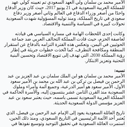
الأمير محمد بن سلمان ولي العهد السعودي تم تعيينه كولي عهد
للمملكة العربية السعودية في 21 يونيو 2017، حيث كان وزير الدفاع
واحدًا من أصغر وزراء الدفاع في العالم وثاني أصغر وزير دفاع
سعودي في تاريخ المملكة، ومنذ توليه المسؤولية شهدت السعودية
تحولات كبيرة في السياسة والتنمية والاقتصاد.
وكانت إحدى اللحظات الهامة في مساره السياسي هي قيادته
لعاصفة الحزم، حيث قادت المملكة التحالف العربي ضد جماعة
الحوثيين في اليمن، وتعكس هذه الفترة التزامه بالدفاع عن استقرار
المنطقة ومكافحة التطرف، كما اتُخذت خطوات جريئة في إطار
رؤية المملكة 2030، التي تهدف إلى تنويع الاقتصاد وتحسين البنية
التحتية وتعزيز الابتكار.
نسبه:
الأمير محمد بن سلمان هو ابن الملك سلمان بن عبد العزيز بن عبد
الرحمن بن فيصل بن تركي بن عبد الله بن محمد بن الأمير سعود
الأول، الأمير سعود هو أمير الدرعية، وجميع أئمة وأمراء وملوك
السعودية منذ القرن الثامن عشر ينتسبون إليه، والأسرة الحاكمة في
المملكة العربية السعودية تسمى باسمه، حيث يعتبر سعود بن عبد
العزيز مؤسس الدولة السعودية الحديثة.
تاريخ العائلة السعودية يعود إلى الإمام عبد الرحمن بن فيصل، الذي
يُعتبر أحد الأئمة الرئيسيين في التاريخ السعودي، ومنذ ذلك الحين،
استمرت العائلة السعودية في تحقيق التوحيد وتوسيع نفوذها في