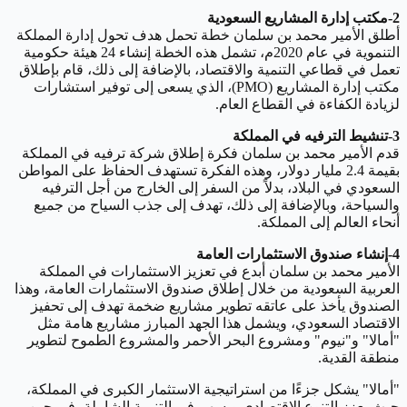
2-مكتب إدارة المشاريع السعودية
أطلق الأمير محمد بن سلمان خطة تحمل هدف تحول إدارة المملكة
التنموية في عام 2020م، تشمل هذه الخطة إنشاء 24 هيئة حكومية
تعمل في قطاعي التنمية والاقتصاد، بالإضافة إلى ذلك، قام بإطلاق
مكتب إدارة المشاريع (PMO)، الذي يسعى إلى توفير استشارات
لزيادة الكفاءة في القطاع العام.
3-تنشيط الترفيه في المملكة
قدم الأمير محمد بن سلمان فكرة إطلاق شركة ترفيه في المملكة
بقيمة 2.4 مليار دولار، وهذه الفكرة تستهدف الحفاظ على المواطن
السعودي في البلاد، بدلاً من السفر إلى الخارج من أجل الترفيه
والسياحة، وبالإضافة إلى ذلك، تهدف إلى جذب السياح من جميع
أنحاء العالم إلى المملكة.
4-إنشاء صندوق الاستثمارات العامة
الأمير محمد بن سلمان أبدع في تعزيز الاستثمارات في المملكة
العربية السعودية من خلال إطلاق صندوق الاستثمارات العامة، وهذا
الصندوق يأخذ على عاتقه تطوير مشاريع ضخمة تهدف إلى تحفيز
الاقتصاد السعودي، ويشمل هذا الجهد المبارز مشاريع هامة مثل
"أمالا" و"نيوم" ومشروع البحر الأحمر والمشروع الطموح لتطوير
منطقة القدية.
"أمالا" يشكل جزءًا من استراتيجية الاستثمار الكبرى في المملكة،
حيث يعزز التنوع الاقتصادي ويسهم في التنمية الشاملة، في حين