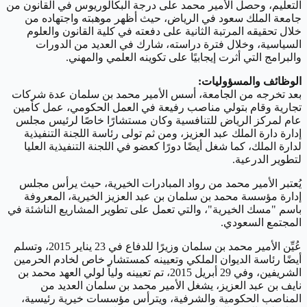
التعليم، وحصل الأمير محمد على درجة البكالوريوس في القانون من
جامعة الملك سعود في الرياض، حيث أظهر موهبته واجتهاده من
خلال تحقيقه المرتبة الثانية على دفعته في كلية القانون والعلوم
السياسية، وخلال فترة دراسته، شارك في العديد من الدورات
والبرامج التي أثرت إيجابيًا على تكوينه العلمي والمهني.
الوظائف والمسؤوليات:
بعد تخرجه من الجامعة، أسس الأمير محمد بن سلمان عدة شركات
تجارية وقام بتولي مناصب رفيعة في العمل الحكومي، عمل كأمين
عام لمركز الرياض للتنافسية وكان مستشارًا خاصًا لرئيس مجلس
إدارة دارة الملك عبد العزيز، ومن ثم تولى رئاسة اللجنة التنفيذية
لدارة الملك، كما شغل أيضًا دورًا كعضو في اللجنة التنفيذية العليا
لتطوير الدرعية.
يُعتبر الأمير محمد من رواد المبادرات الخيرية، حيث يرأس مجلس
إدارة مؤسسة محمد بن سلمان بن عبد العزيز الخيرية، المعروفة
باسم "مسك الخيرية"، والتي تعمل على تطوير المشاريع الناشئة في
المجتمع السعودي.
عُيِّن الأمير محمد بن سلمان وزيرًا للدفاع في 23 يناير 2015، وتسلم
أيضًا رئاسة الديوان الملكي وتعيينه كمستشار خاص لخادم الحرمين
الشريفين، وفي 29 أبريل 2015، تم تعيينه ولياً لولي العهد محمد بن
نايف بن عبد العزيز، يشغل الأمير محمد بن سلمان العديد من
المناصب الحكومية والشرفية، ويترأس مؤسسات خيرية رئيسية،