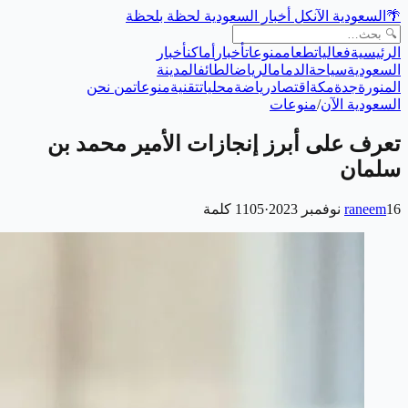
🌴
السعودية الآن
كل أخبار السعودية لحظة بلحظة
الرئيسية
فعاليات
طعام
منوعات
أخبار
أماكن
أخبار
السعودية
سياحة
الدمام
الرياض
الطائف
المدينة
المنورة
جدة
مكة
اقتصاد
رياضة
محليات
تقنية
منوعات
من نحن
السعودية الآن
/
منوعات
تعرف على أبرز إنجازات الأمير محمد بن
سلمان
16 نوفمبر 2023
raneem
·
1105
كلمة