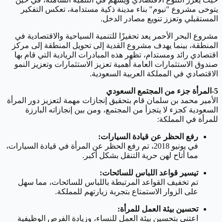
يتوخى مشروع "نيوم" بناء مدينة ذكية مستدامة، تعكس التفكير
المستقبلي وتعزز تنويع مصادر الدخل.
مشروع البحر الأحمر يعد تحفيزًا للتنمية السياحية والاقتصادية في
المنطقة، بينما يهدف مشروع القدية إلى تحويل المنطقة إلى مركز
اقتصادي رائد ومستدام، تظهر هذه المبادرات الريادية التي قام بها
صندوق الاستثمارات العامة أهمية تعزيز الاستثمارات وتعزيز النمو
الاقتصادي في المملكة العربية السعودية.
5-المرأة جزء من المجتمع السعودي
الأمير محمد بن سلمان قام بتحقيق إنجازات مهمة لتعزيز دور المرأة
السعودية كجزء لا يتجزأ من المجتمع، ومن بين إنجازاته البارزة
للمرأة في المملكة:
رفع الحظر عن قيادة السيارات:
في يونيو 2018، تم رفع الحظر عن المرأة في قيادة السيارات،
مما أتاح لهن حرية التنقل بشكل أكبر.
تيسير قواعد اللباس للسائحات:
تم تخفيف القواعد المرتبطة باللباس للسائحات، مما سهل
على الزوار الاستمتاع بتجربة زيارتهم للمملكة.
تحسين بيئة العمل للمرأة:
اعتنى بتحسين بيئة العمل للنساء، وزيادة الفرص الوظيفية