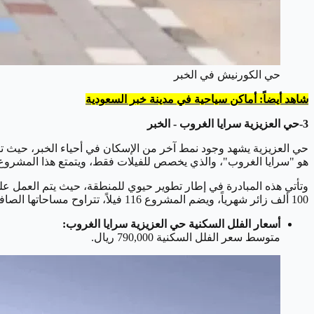
حي الكورنيش في الخبر
شاهد أيضاً: أماكن سياحية في مدينة خبر السعودية
3-حي العزيزية سرايا الغروب - الخبر
حي العزيزية يشهد وجود نمط آخر من الإسكان في أحياء الخبر، حيث تتب
هو "سرايا الغروب"، والذي يخصص للفيلات فقط، ويتمتع هذا المشروع 
وتأتي هذه المبادرة في إطار تطوير حيوي للمنطقة، حيث يتم العمل عل
100 ألف زائر شهرياً، ويضم المشروع 116 فيلاً، تتراوح مساحاتها الصافية بين 200 و300 متر مربع، مع بنية طابقين وتضم عدة غرف تتراوح بين أربع وخمس غرف في كل فيلا.
أسعار الفلل السكنية حي العزيزية سرايا الغروب:
متوسط سعر الفلل السكنية 790,000 ريال.