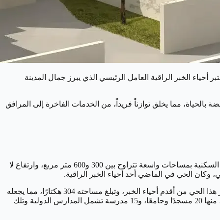
ة السعودية، وتعتبر أحياء الخبر الراقية العامل الرئيسي الذي يبرز جمال المدينة
بضة بالحياة، مما يخلق توازناً فريداً، من الخدمات الفاخرة إلى المرافق
يتميز حي الخبر الشمالي بتخطيط حضري متقن، حيث تتقاطع الشوارع بشكل منظم، مما يسهم في تجنب حدوث الزحام، تم تصميم الوحدات السكنية بمساحات واسعة تتراوح بين 300 و600 متر مربع، وارتفاع لا
وكان الحي في الماضي أحد أحياء الخبر الراقية.
يقع حي الخبر الشمالي في الجزء الشمالي من المدينة، محاطًا بحي الكورنيش شرقًا، وحي العمال غربًا، وحي البندرية واليرموك شمالا، ويُعتبر هذا الحي من أقدم أحياء الخبر، وتبلغ مساحته 304 هكتارًا، مما يجعله
أحد الأحياء ذات الكثافة السكانية العالية، حيث يتراوح عدد السكان بين 120 و180 شخصًا لكل هكتار، حيث يتوفر في الحي العديد من الخدمات، منها 20 مسجدًا وجامعًا، و15 مدرسة تشمل المدارس الدولية وتلك