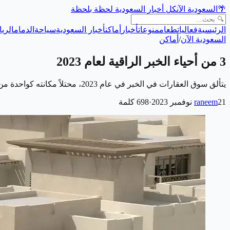
🌴
السعودية الآن
كل أخبار السعودية لحظة بلحظة
الرئيسية
فعاليات
طعام
منوعات
أخبار
أماكن
أخبار السعودية
سياحة
الدمام
الري
السعودية الآن
/
أماكن
3 من أحياء الخبر الراقية لعام 2023
يتألق سوق العقارات في الخبر في عام 2023، محتلاً مكانته كواحدة من أبرز الوجهات السكنية والاستثمارية في المملكة العربية السعودية، وتعتبر أحياء الخبر الراقية…
21 نوفمبر 2023
raneem
·
698
كلمة