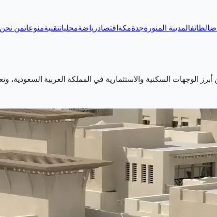
اض
الطائف
المدينة المنورة
جدة
مكة
اقتصاد
رياضة
محليات
تقنية
منوعات
من نحن