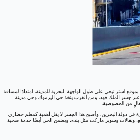
بموقع استراتيجي على طول الواجهة البحرية للمدينة، امتدادًا لمسافة
حرين عبر جسر الملك فهد، ومن الغرب يتخذ حي اليرموك وحي مدينة
ًا، بدءًا من العزيزية في الخبر وصولًا إلى الجسرة في دولة البحرين، وأصبح هذا الجسر لا يقل أهمية كمعلم حضاري
ت الأساسية، بما في ذلك مدارس حكومية وأهلية ودولية لجميع المراحل التعليمية، و10 مساجد وجوامع، وبقالات وسوبر ماركت مثل بنده، ويضمن الحي أيضًا خدمة صحية