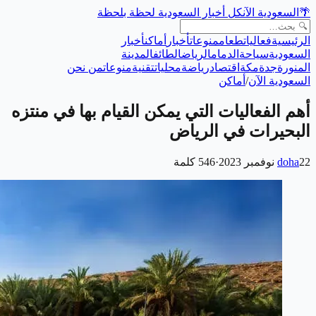
🌴
السعودية الآن
كل أخبار السعودية لحظة بلحظة
الرئيسية
فعاليات
طعام
منوعات
أخبار
أماكن
أخبار
السعودية
سياحة
الدمام
الرياض
الطائف
المدينة
المنورة
جدة
مكة
اقتصاد
رياضة
محليات
تقنية
منوعات
من نحن
السعودية الآن
/
أماكن
أهم الفعاليات التي يمكن القيام بها في منتزه
البحيرات في الرياض
22 نوفمبر 2023
doha
·
546
كلمة