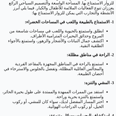
للزوار الاستمتاع بها. المساحة الواسعة والتصميم السياحي الرائع
يعززان تنوع الفعاليات الملائمة للأطفال والكبار. فيما يلي أبرز
الأنشطة والتجارب التي يمكن للزوار الاستمتاع بها:
1- الاستمتاع بالطبيعة واللعب في المساحات الخضراء:
انطلق واستمتع بالحيوية واللعب في مساحات شاسعة من
المروج وحدائق البحيرات المترامية الأطراف.
اكتشف جمال النباتات والأشجار والزهور، واستمتع بالأجواء
الطلقية النقية.
2- الراحة في مناطق مظللة:
استمتع بالراحة في المناطق المجهزة بالمقاعد الفردية
والمجالس العائلية المظللة، وتفضل بالجلوس والاسترخاء في
أحضان الطبيعة.
3- المشي والتنزه:
استفد من الممرات الممهدة والممتدة على طول بحيرة الحائر،
واستمتع بالتنزه بحرية وراحة.
اختر المسار المفضل لديك، سواء كان للمشي، أو ركوب
الخيل، أو ركوب الدراجات الهوائية.
4- استكشاف البحيرات بوسائل متنوعة: