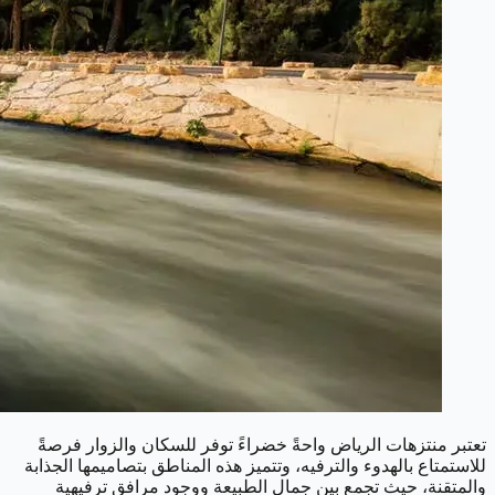
تعتبر منتزهات الرياض واحةً خضراءً توفر للسكان والزوار فرصةً
للاستمتاع بالهدوء والترفيه، وتتميز هذه المناطق بتصاميمها الجذابة
والمتقنة، حيث تجمع بين جمال الطبيعة ووجود مرافق ترفيهية