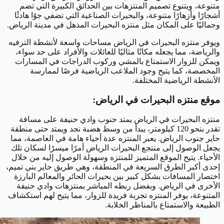
متنوعة، ويتنوع تصميم المنتزهات بين الحدائق الكبيرة التي تضم
أشجارًا وأزهارًا متنوعة، والبحيرات الصناعية التي تضفي جوًا هادئًا
وجماليًا على المكان مثل منتزه البحيرات المذهل في مدينة الرياض.
ويوفر منتزه البحيرات في الرياض مساحات واسعة لأنشطة الترفيه
والرياضة، مما يجعله مكانًا مثاليًا للعائلات والأفراد على حد سواء،
ويمكن للزوار الاستمتاع بالمشي وركوب الدراجات في المسارات
المخصصة، كما يتيح وجود الملاعب الرياضية فرصًا لممارسة
الأنشطة الرياضية المختلفة.
موقع منتزه البحيرات في الرياض:
منتزه البحيرات في الرياض يمتد جنوب وادي حنيفة على مسافة
تقدر بنحو 120 كيلومتر، يبدأ من وسط هضبة نجد ويمتد حتى منطقة
حاير جنوب الرياض. يعبر المنتزه عدة أحياء هامة في العاصمة، مما
يجعل الوصول إلى منتجع البحيرات الرياض أمرًا ميسرًا لسكان تلك
الأحياء. يتيح الموقع المتميز للمنتزه وسهولة الوصول إليه من خلال
إحدى أكبر الطرق السريعة في المنطقة، وهي طريق حاير بني تميم،
اختصار المسافات بشكل كبير بين بحيرات الحائر والمعالم البارزة
الأخرى في الرياض. وبفضل ربطه المباشر بمنتزهات وادي حنيفة
المتنوعة، يوفر المنتزه تجربة فريدة للزوار، مما يتيح لهم استكشاف
الطبيعة والاستمتاع بالمناظر الخلابة.