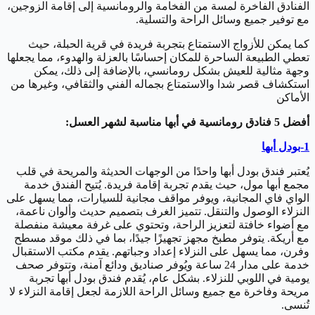
الفنادق الفاخرة لمسة من الفخامة والرومانسية إلى إقامة الزوجين،
مع توفير جميع وسائل الراحة والتسلية.
كما يمكن للأزواج الاستمتاع بتجربة فريدة في قرية الحبلة، حيث
تعطي الطبيعة الساحرة للمكان إحساسًا بالعزلة والهدوء، مما يجعلها
وجهة مثالية للعيش بشكل رومانسي، بالإضافة إلى ذلك، يمكن
استكشاف قصر شدا والاستمتاع بجماله الفني والثقافي، وغيرها من
الأماكن
أفضل 5 فنادق رومانسية في أبها مناسبة لشهر العسل:
1-بودل أبها
يُعتبر فندق بودل أبها واحدًا من الوجهات الحديثة والمريحة في قلب
مجمع أبها مول، حيث يقدم تجربة إقامة فريدة. يُتيح الفندق خدمة
الواي فاي المجانية، ويوفر مواقف مجانية للسيارات، مما يسهل على
النزلاء الوصول والتنقل. تتميز الغرف بتصميم حديث وألوان ناعمة،
مع أضواء خافتة لتعزيز الراحة، وتحتوي على غرفة معيشة منفصلة
مع أريكة. يتوفر مطبخ مجهز تجهيزًا جيدًا، بما في ذلك موقد مسطح
وفرن، مما يسهل على النزلاء إعداد وجباتهم. يقدم مكتب الاستقبال
خدمة على مدار 24 ساعة ويُوفر صناديق ودائع آمنة، وتتوفر صحف
يومية في اللوبي للنزلاء. بشكل عام، يُقدم فندق بودل أبها تجربة
مريحة وفاخرة مع جميع وسائل الراحة اللازمة لجعل إقامة النزلاء لا
تُنسى.