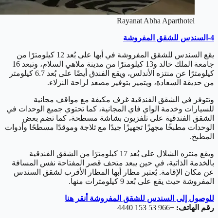
Rayanat Abha Aparthotel
4-السندس للشقق المفروشة
يقع السندس للشقق المفروشة في أبها على بُعد 12 كيلومترًا من
جامعة الملك خالد و13 كيلومترًا من مدينة ملاهي السلام، وتبعد 16
كيلومترًا عن منتزه الأندلس، ويقع الفندق أيضًا على بُعد 6.7 كيلومتر
من حديقة السعادة، ويتميز بتوفير مصعد لراحة النزلاء.
وتتوفر في الشقق الفندقية غرف مكيفة مع مواقف مجانية
للسيارات وخدمة الواي فاي المجانية، كما تحتوي جميع الوحدات في
الشقق الفندقية على تلفزيون بشاشة مسطحة، كما تضم بعض
الوحدات مطبخًا مجهزًا تجهيزًا جيدًا مع ثلاجة وموقدًا مسطحًا وأدوات
المطبخ.
ويقع منتزه الشلال على بُعد 17 كيلومترًا من الشقق الفندقية
بالخدمة الذاتية، في حين يبعد متحف قصر المفتاحة نفس المسافة
عن مكان الإقامة. يُعتبر مطار أبها المطار الأقرب لشقق السندس
المفروشة حيث يقع على بُعد 9 كيلومترات منها.
للوصول إلى السندس للشقق المفروشة أنقر هنا
رقم الهاتف:
+966 53 153 4440