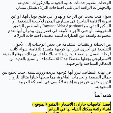
الوحدات بتقديم خدمات عالية الجودة، والديكورات الحديثة،
والتجهيزات الراقية التي تلبي احتياجات النزلاء بشكل ممتاز.
سواء كنت تبحث عن الراحة والهدوء في فندق بودل أبها، أو عن
تجربة الإقامة الفاخرة في مشارف المدن للأجنحة الفندقية، أو
السكن الذاتي مع Rayanat Abha Aparthotel والسندس للشقق
المفروشة، أو حتى الأجواء الأنيقة في قصر روز، يبدو أن أبها تقدم
مجموعة واسعة من الخيارات لتلبية مختلف احتياجات النزلاء.
من الحداثة والتقنيات المتقدمة في بعض الوحدات إلى الأجواء
التقليدية في أخرى، تبرز أبها كوجهة متميزة للإقامة، سواء كانت
لرحلة العسل أو لقضاء إجازة هادئة. بالإضافة إلى ذلك، موقع المدينة
الاستراتيجي يجعلها مقصدًا جذابًا للاستكشاف والتمتع بالعديد من
المعالم السياحية والترفيهية.
في نهاية المطاف، تبرز أبها كوجهة فريدة ورومانسية، حيث تجمع بين
جمال الطبيعة والخدمات الفاخرة، مما يجعلها خيارًا مثاليًا للزوار
الذين يبحثون عن تجربة إقامة لا تُنسى في المملكة العربية
السعودية.
شاهد أيضاً
أفضل كافيهات جازان ( الاسعار +المنيو +الموقع )
أشياء رائعة يمكنك القيام بها في الرياض