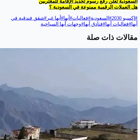
السعودية تعلن رفع رسوم تجديد الإقامة للمغتربين
هل العملات الرقمية ممنوعة في السعودية ؟
#
إكسبو 2030
#
السعودية
#
فعاليات
#
أبها
#
أبها غير
#
شقق فندقية في
أبها
#
فعاليات أبها
#
فنادق أبها
#
وجهات أبها السياحية
مقالات ذات صلة