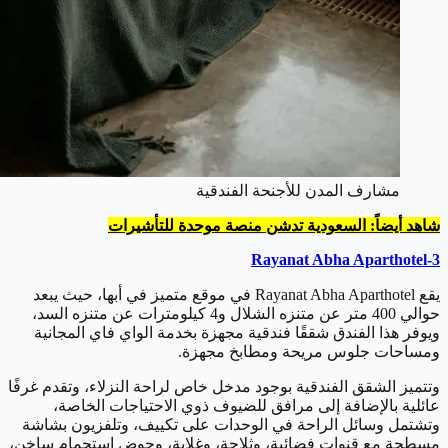
مشارف المدن للأجنحة الفندقية
شاهد أيضاً: السعودية تدشن منصة موحدة للتأشيرات
3-Rayanat Abha Aparthotel
يقع Rayanat Abha Aparthotel في موقع متميز في أبها، حيث يبعد
حوالي 400 متر عن متنزه الشلال و4 كيلومترات عن متنزه السد،
ويوفر هذا الفندق شققًا فندقية مجهزة بخدمة الواي فاي المجانية
ومساحات جلوس مريحة ومطابخ مجهزة.
وتتميز الشقق الفندقية بوجود مدخل خاص لراحة النزلاء، وتقدم غرفًا
عائلية بالإضافة إلى مرافق للضيوف ذوي الاحتياجات الخاصة،
وتشتمل وسائل الراحة في الوحدات على تكييف، وتلفزيون بشاشة
مسطحة مع قنوات فضائية، وثلاجة، وغلاية، وحوض استحمام ساخن،