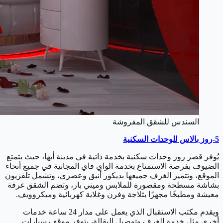
السندس للشقق المفروشة
5-روز بالاس للوحدات السكنية
يُوفر قصر روز وحدات سكنية بخدمة ذاتية في مدينة أبها، حيث يتمتع
الضيوف بفرصة الاستمتاع بخدمة الواي فاي المجانية في جميع أنحاء
الموقع، وتتميز الغرف جميعها بديكور أنيق وعصري، وتشمل تلفزيون
بشاشة مسطحة ومقصورة للملابس وميني بار، وتضم الشقق غرفة
معيشة ومطبخًا مجهزًا بثلاجة وفرن وغلاية كهربائية وميكروويف.
ويقدم مكتب الاستقبال الذي يعمل على مدار 24 ساعة خدمات
أخرى مثل خدمة الغرف وتوصيل البقالة، يتوفر موقف سيارات