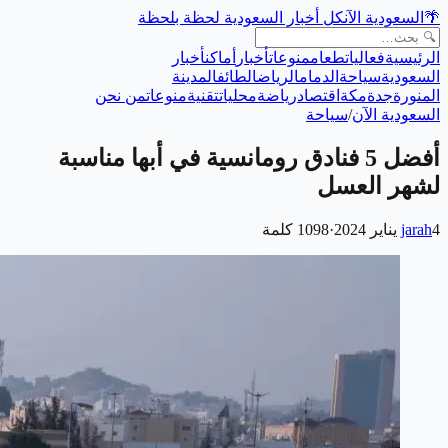
🌴
السعودية الآن
كل أخبار السعودية لحظة بلحظة
الرئيسية
فعاليات
طعام
منوعات
أخبار
أماكن
أخبار
السعودية
سياحة
الدمام
الرياض
الطائف
المدينة
المنورة
جدة
مكة
اقتصاد
رياضة
محليات
تقنية
منوعات
من نحن
السعودية الآن
/
سياحة
أفضل 5 فنادق رومانسية في أبها مناسبة
لشهر العسل
4 يناير 2024
jarah
·
1098
كلمة