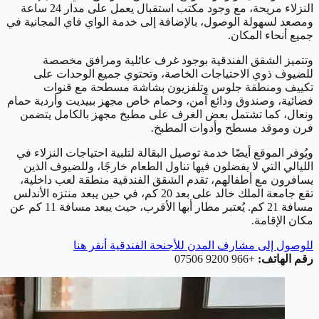
النزلاء مريحة، مع وجود مكتب استقبال يعمل على مدار 24 ساعة
ومصعد لسهولة الوصول، بالإضافة إلى خدمة الواي فاي المجانية في
جميع أنحاء المكان.
وتتميز الشقق الفندقية بوجود غرف عائلية ومرافق مخصصة
للضيوف ذوي الاحتياجات الخاصة، وتحتوي جميع الوحدات على
تكييف ومنطقة جلوس وتلفزيون بشاشة مسطحة مع قنوات
فضائية، وصندوق ودائع آمن، وحمام خاص مجهز ببيديت وأردية حمام
ونعال، كما تشتمل بعض الغرف على مطبخ مجهز بالكامل يتضمن
فرن وموقد مسطح وأدوات المطبخ.
ويُوفر الموقع أيضًا خدمة توصيل البقالة لتلبية احتياجات النزلاء في
الليالي التي لا يفضلون فيها تناول الطعام خارجًا، وللضيوف الذين
يسافرون مع أطفالهم، تقدم الشقق الفندقية منطقة لعب داخلية،
تقع جامعة الملك خالد على بعد 20 كم، في حين يبعد منتزه الأندلس
مسافة 21 كم. يُعتبر مطار أبها الأقرب، حيث يبعد مسافة 11 كم عن
مكان الإقامة.
للوصول إلى مشارف المدن للأجنحة الفندقية أنقر هنا
رقم الهاتف:
+966 9200 07506