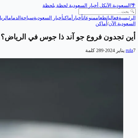
🌴
السعودية الآن
كل أخبار السعودية لحظة بلحظة
الرئيسية
فعاليات
طعام
منوعات
أخبار
أماكن
أخبار السعودية
سياحة
الدمام
الري
السعودية الآن
/
أماكن
أين تجدون فروع جو آند ذا جوس في الرياض؟
7 يناير 2024
rula
·
289
كلمة