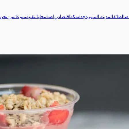
اض
الطائف
المدينة المنورة
جدة
مكة
اقتصاد
رياضة
محليات
تقنية
منوعات
من نحن