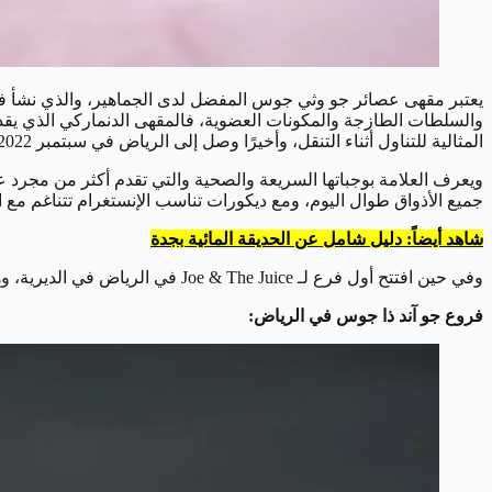
يعتبر مقهى عصائر جو وثي جوس المفضل لدى الجماهير، والذي نشأ ف
والسلطات الطازجة والمكونات العضوية، فالمقهى الدنماركي الذي يقد
المثالية للتناول أثناء التنقل، وأخيرًا وصل إلى الرياض في سبتمبر 2022.
ويعرف العلامة بوجباتها السريعة والصحية والتي تقدم أكثر من مجرد
جميع الأذواق طوال اليوم، ومع ديكورات تناسب الإنستغرام تتناغم مع ال
شاهد أيضاً: دليل شامل عن الحديقة المائية بجدة
وفي حين افتتح أول فرع لـ Joe & The Juice في الرياض في الديرية، وهناك الآن ثلاث خيارات في جميع أنحاء المدينة عندما يكون الرغبة فقط في العصائر الطازجة وألذ السلطات.
فروع جو آند ذا جوس في الرياض: