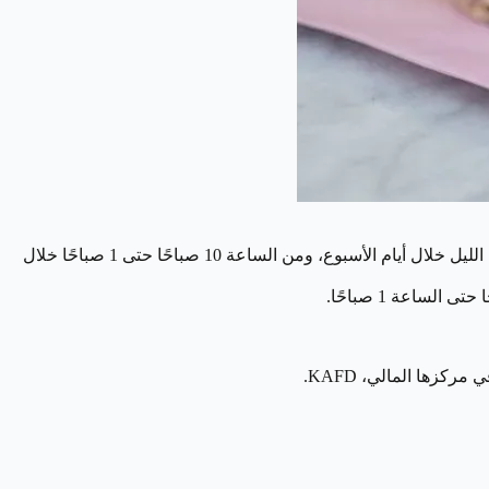
: يقع في الديرية وكان أول موقع دائم لـ Joe & The Juice في السعودية، ومفتوح من الساعة 10 صباحًا حتى 12 منتصف الليل خلال أيام الأسبوع، ومن الساعة 10 صباحًا حتى 1 صباحًا خلال