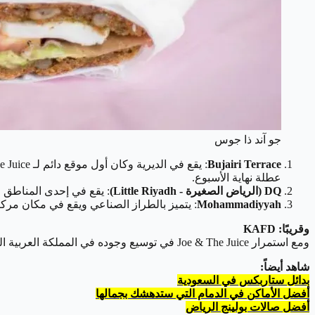
جو آند ذا جوس
Bujairi Terrace
عطلة نهاية الأسبوع.
DQ (الرياض الصغيرة - Little Riyadh)
: يقع في إحدى المناطق التي ظهرت
Mohammadiyyah
: يتميز بالطراز الصناعي ويقع في مكان مركزي، ومفتوح يوميًا 
وقريبًا: KAFD
ومع استمرار Joe & The Juice في توسيع وجوده في المملكة العربية السعودية، فتم وضع لوحات إعلانية لفرع جديد تمامًا لـ Joe & The Juice في مركزها المالي، KAFD.
شاهد أيضاً:
بدائل ستاربكس في السعودية
أفضل الأماكن في الدمام التي ستدهشك بجمالها
أفضل صالات بولينج الرياض