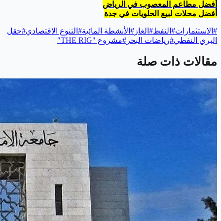
أفضل مطاعم المعصوب في الرياض
أفضل محلات لبيع الحلويات في جدة
#
الاستثمارات
#
النفط
#
الغاز
#
الأنشطة المائية
#
التنوع الاقتصادي
#
حقل
البري النفطي
#
رياضات البحر
#
مشروع "THE RIG"
مقالات ذات صلة