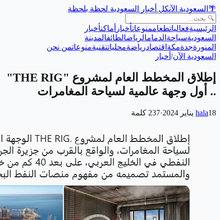
🌴
السعودية الآن
كل أخبار السعودية لحظة بلحظة
الرئيسية
فعاليات
طعام
منوعات
أخبار
أماكن
أخبار
السعودية
سياحة
الدمام
الرياض
الطائف
المدينة
المنورة
جدة
مكة
اقتصاد
رياضة
محليات
تقنية
منوعات
من نحن
السعودية الآن
/
أخبار
إطلاق المخطط العام لمشروع "THE RIG"
.. أول وجهة عالمية لسياحة المغامرات
18 يناير 2024
hala
·
237
كلمة