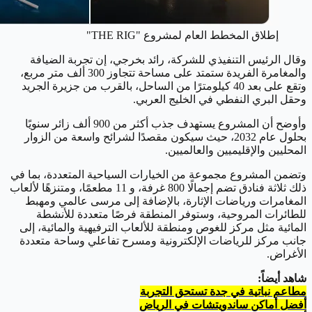
إطلاق المخطط العام لمشروع "THE RIG"
وقال الرئيس التنفيذي للشركة، رائد بخرجي، إن تجربة الضيافة
والمغامرة الفريدة ستمتد على مساحة تتجاوز 300 ألف متر مربع،
وتقع على بعد 40 كيلومترًا من الساحل، بالقرب من جزيرة الجريد
وحقل البري النفطي في الخليج العربي.
وأوضح أن المشروع يستهدف جذب أكثر من 900 ألف زائر سنويًا
بحلول عام 2032، حيث سيكون مقصدًا لشرائح واسعة من الزوار
المحليين والإقليميين والعالميين.
وتضمن المشروع مجموعة من الخيارات السياحية المتعددة، بما في
ذلك ثلاثة فنادق تضم إجمالًا 800 غرفة، و 11 مطعمًا، ومتنزهًا لألعاب
المغامرات ورياضات الإثارة، بالإضافة إلى مرسى عالمي ومهبط
للطائرات المروحية، وستوفر المنطقة فرصًا متعددة للأنشطة
المائية مثل مركز للغوص ومنطقة للألعاب الترفيهية والمائية، إلى
جانب مركز للرياضات الإلكترونية ومسرح تفاعلي وساحة متعددة
الأغراض.
شاهد أيضاً:
مطاعم نباتية في جدة تستحق التجربة
أفضل أماكن ساندويتشات في الرياض