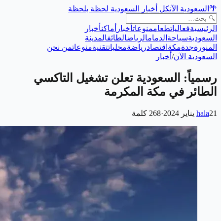
🌴
السعودية الآن
كل أخبار السعودية لحظة بلحظة
الرئيسية
فعاليات
طعام
منوعات
أخبار
أماكن
أخبار
السعودية
سياحة
الدمام
الرياض
الطائف
المدينة
المنورة
جدة
مكة
اقتصاد
رياضة
محليات
تقنية
منوعات
من نحن
السعودية الآن
/
أخبار
رسمياً: السعودية تعلن تشغيل التاكسي
الطائر في مكة المكرمة
21 يناير 2024
hala
·
268
كلمة