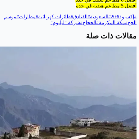
أفضل 5 مطاعم هندية في جدة
#
إكسبو 2030
#
السعودية
#
الفنادق
#
طائرات كهربائية
#
مطارات
#
موسم
الحج
#
مكة المكرمة
#
الحجاج
#
شركة "ليليوم"
مقالات ذات صلة