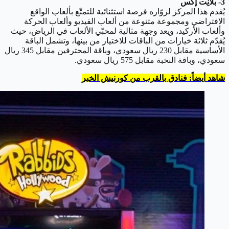
3- بلانِت إكس
يُقدم هذا المركز لزوّاره فرصة استثنائية للتمتّع بألعاب الواقع
الافتراضي ومجموعة متنوعة من ألعاب الفيديو وألعاب الحركة
وألعاب الأركيد، ويعد وجهة مثالية لمحبّي الألعاب في الرياض، حيث
يُقدّم ثلاثة خيارات من الباقات للاختيار من بينها، وتشمل الباقة
الأساسية مقابل 230 ريال سعودي، وباقة المحترفين مقابل 345 ريال
سعودي، وباقة النخبة مقابل 575 ريال سعودي.
شاهد أيضاً: فنادق بالقرب من كورنيش الخبر