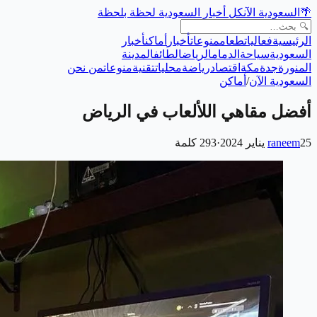
🌴
السعودية الآن
كل أخبار السعودية لحظة بلحظة
الرئيسية
فعاليات
طعام
منوعات
أخبار
أماكن
أخبار
السعودية
سياحة
الدمام
الرياض
الطائف
المدينة
المنورة
جدة
مكة
اقتصاد
رياضة
محليات
تقنية
منوعات
من نحن
السعودية الآن
/
أماكن
أفضل مقاهي اللألعاب في الرياض
25 يناير 2024
raneem
·
293
كلمة