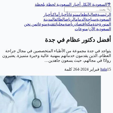
🌴
السعودية الآن
كل أخبار السعودية لحظة بلحظة
الرئيسية
فعاليات
طعام
منوعات
أخبار
أماكن
أخبار
السعودية
سياحة
الدمام
الرياض
الطائف
المدينة
المنورة
جدة
مكة
اقتصاد
رياضة
محليات
تقنية
منوعات
من نحن
السعودية الآن
/
منوعات
أفضل دكتور عظام في جدة
يتواجد في جدة مجموعة من الأطباء المتخصصين في مجال جراحة
العظام، الذين يقدمون خدماتهم بمهنية عالية وخبرة متميزة. يعتبرون
روادًا في مجالهم، حيث يسعون جاهدين…
15 فبراير 2024
hala
·
264
كلمة