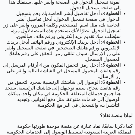
أيقونة تسجيل الدخول في الصفحة وانقر عليها. سينقلك هذا
إلى صفحة تسجيل الدخول.
الخطوة 3:
أدخل تفاصيل أبشر الخاصة بك وقم بتسجيل
الدخول في صفحة تسجيل الدخول، أدخل تفاصيل أبشر
الخاصة بك، مثل اسم المستخدم وكلمة المرور، وانقر على زر
تسجيل الدخول. نظرًا لأنك تستخدم هذه المنصة لأول مرة،
سيُطلب منك تقديم بريد إلكتروني ورقم هاتف صالحين.
الخطوة 4:
أدخل بريدك الإلكتروني ورقم الهاتف أدخل بريدك
الإلكتروني ورقم هاتفك الصحيحين في صفحة التسجيل وانقر
على زر الإرسال. سوف تتلقى رمز التحقق على رقم هاتفك
المحمول المسجل.
الخطوة 5:
أدخل رمز التحقق المكون من 4 أرقام المرسل إلى
رقم هاتفك المحمول المسجل في الشاشة التالية وانقر على
زر الإرسال.
الخطوة 6:
الوصول إلى شاشتك الرئيسية بمجرد التحقق من
رقم هاتفك بنجاح، سيتم توجيهك إلى شاشتك الرئيسية. ستجد
هنا جميع خدماتك المتعلقة بالحكومة في مكان واحد. يمكنك
الوصول إلى خدمات متنوعة، مثل دفع الفواتير، وتجديد
التأشيرات، والتسجيل في البرامج الحكومية.
لماذا منصة نفاذ؟
كما ذكرنا سابقًا، نفاذ عبارة عن منصة موحدة طورتها حكومة
المملكة العربية السعودية لتبسيط الوصول إلى الخدمات الحكومية