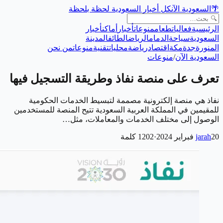
🌴
السعودية الآن
كل أخبار السعودية لحظة بلحظة
الرئيسية
فعاليات
طعام
منوعات
أخبار
أماكن
أخبار
السعودية
سياحة
الدمام
الرياض
الطائف
المدينة
المنورة
جدة
مكة
اقتصاد
رياضة
محليات
تقنية
منوعات
من نحن
السعودية الآن
/
منوعات
تعرف على منصة نفاذ وطريقة التسجيل فيها
نفاذ هي منصة إلكترونية مصممة لتبسيط الخدمات الحكومية
للمقيمين في المملكة العربية السعودية تتيح المنصة للمستخدمين
الوصول إلى مختلف الخدمات والمعاملات، مثل…
20 فبراير 2024
jarah
·
1202
كلمة