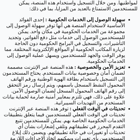
لمواطنيها. ومن خلال التسجيل واستخدام هذه المنصة، يمكن
للمستخدمين الاستمتاع بالعديد من المزايا، بما في ذلك:
سهولة الوصول إلى الخدمات الحكومية :
إحدى الفوائد
الأساسية لاستخدام المنصة هي أنها توفر سهولة الوصول إلى
مجموعة من الخدمات الحكومية في مكان واحد. يمكن
للمستخدمين الوصول إلى خدمات مثل دفع الفواتير، وتجديد
التأشيرات، والتسجيل في البرامج الحكومية دون الحاجة
لزيارة المكاتب الحكومية أو المواقع الإلكترونية المختلفة. مما
يوفر الوقت والجهد للمستخدمين ويسهل عملية الوصول إلى
الخدمات الحكومية.
تعزيز الأمن والخصوصية :
هذه المنصة عبر الإنترنت مصممة
لضمان أمان وخصوصية بيانات المستخدم. يحتاج المستخدمون
إلى التسجيل باستخدام بطاقة الهوية الوطنية ورقم الهاتف
المحمول النشط المسجل باسمهم، ويتم إرسال رمز التحقق
إلى رقم الهاتف المحمول المسجل لضمان الوصول الآمن.
علاوة على ذلك، فهي تلتزم بمعايير أمنية صارمة لحماية بيانات
المستخدم من التهديدات السيبرانية.
تحديثات في الوقت الفعلي :
توفر هذه المنصة عبر الإنترنت
تحديثات في الوقت الفعلي للمستخدمين فيما يتعلق بتطبيقات
الخدمات الحكومية الخاصة بهم. يمكن للمستخدمين تتبع
التقدم المحرز في تطبيقاتهم وتلقي إشعارات بشأن أي
تحديثات أو تغييرات في حالة تطبيقاتهم. ويضمن ذلك إبلاغ
المستخدمين بأي تغييرات ويمكنهم اتخاذ الإجراءات اللازمة