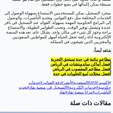
بسيطة يمكن إكمالها في بضع خطوات فقط.
بمجرد التسجيل، يمكن للمستخدمين الاستمتاع بسهولة الوصول إلى
الخدمات المختلفة مثل دفع الفواتير، وتجديد التأشيرات، والوصول
إلى البرامج الحكومية المهمة بسهولة. الفوائد عند التسجيل في نافز
عديدة وتشمل توفير الوقت، وتجنب الطوابير الطويلة، والاستمتاع
براحة وجود كل شيء في مكان واحد. بشكل عام، تعد هذه المنصة
الإلكترونية أداة رائعة تجعل الحياة أسهل للمواطنين السعوديين
والمغتربين الذين يعيشون في المملكة.
شاهد أيضاً:
مطاعم نباتية في جدة تستحق التجربة
أفضل أماكن ساندويتشات في الرياض
أفضل مطاعم المعصوب في الرياض
أفضل محلات لبيع الحلويات في جدة
#
إكسبو 2030
#
السعودية
#
أبشر
#
دفع الفواتير
#
خدمات
حكومية
#
خدمات إلكترونية
#
التسجيل في منصة نفاذ
#
تجديد
التأشيرات
#
مزايا منصة نفاذ
#
نفاذ
مقالات ذات صلة