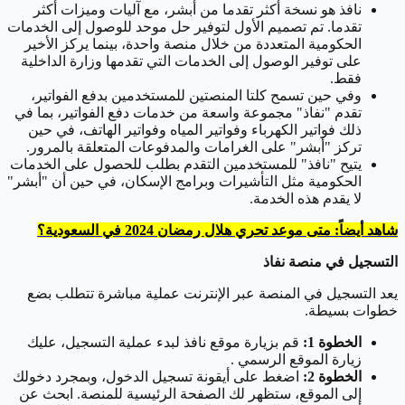
نافذ هو نسخة أكثر تقدما من أبشر، مع آليات وميزات أكثر
تقدما. تم تصميم الأول لتوفير حل موحد للوصول إلى الخدمات
الحكومية المتعددة من خلال منصة واحدة، بينما يركز الأخير
على توفير الوصول إلى الخدمات التي تقدمها وزارة الداخلية
فقط.
وفي حين تسمح كلتا المنصتين للمستخدمين بدفع الفواتير،
تقدم "نفاذ" مجموعة واسعة من خدمات دفع الفواتير، بما في
ذلك فواتير الكهرباء وفواتير المياه وفواتير الهاتف، في حين
تركز "أبشر" على الغرامات والمدفوعات المتعلقة بالمرور.
يتيح "نافذ" للمستخدمين التقدم بطلب للحصول على الخدمات
الحكومية مثل التأشيرات وبرامج الإسكان، في حين أن "أبشر"
لا يقدم هذه الخدمة.
شاهد أيضاً: متى موعد تحري هلال رمضان 2024 في السعودية؟
التسجيل في منصة نفاذ
يعد التسجيل في المنصة عبر الإنترنت عملية مباشرة تتطلب بضع
خطوات بسيطة.
الخطوة 1:
قم بزيارة موقع نافذ لبدء عملية التسجيل، عليك
زيارة الموقع الرسمي .
الخطوة 2:
اضغط على أيقونة تسجيل الدخول، وبمجرد دخولك
إلى الموقع، ستظهر لك الصفحة الرئيسية للمنصة. ابحث عن