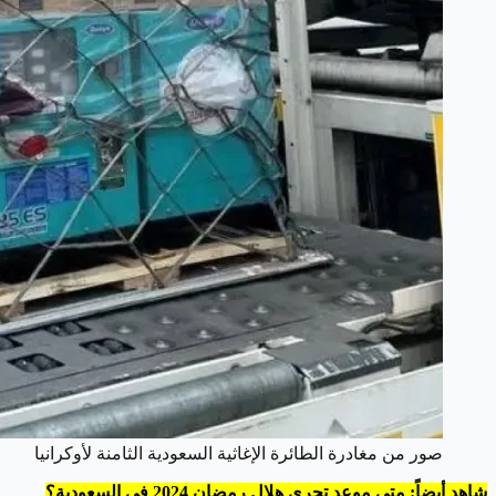
صور من مغادرة الطائرة الإغاثية السعودية الثامنة لأوكرانيا
شاهد أيضاً: متى موعد تحري هلال رمضان 2024 في السعودية؟