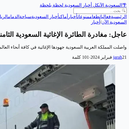
🌴
السعودية الآن
كل أخبار السعودية لحظة بلحظة
الرئيسية
فعاليات
طعام
منوعات
أخبار
أماكن
أخبار السعودية
سياحة
الدمام
الري
السعودية الآن
/
أخبار
عاجل: مغادرة الطائرة الإغاثية السعودية الثامنة
واصلت المملكة العربية السعودية جهودها الإغاثية في كافة أنحاء ال
21 فبراير 2024
jarah
·
101
كلمة