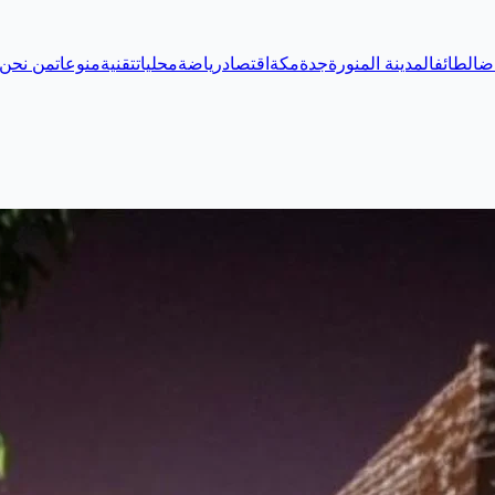
اض
الطائف
المدينة المنورة
جدة
مكة
اقتصاد
رياضة
محليات
تقنية
منوعات
من نحن