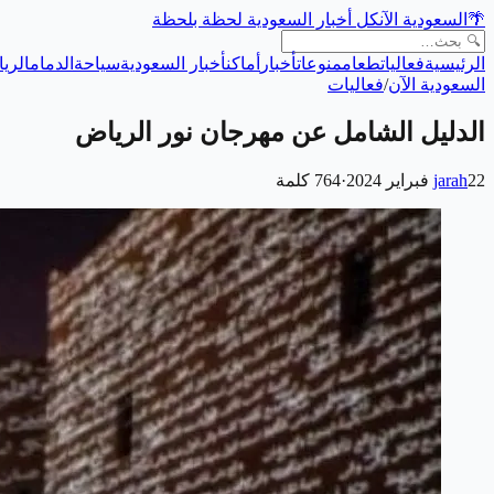
🌴
السعودية الآن
كل أخبار السعودية لحظة بلحظة
الرئيسية
فعاليات
طعام
منوعات
أخبار
أماكن
أخبار السعودية
سياحة
الدمام
الري
السعودية الآن
/
فعاليات
الدليل الشامل عن مهرجان نور الرياض
22 فبراير 2024
jarah
·
764
كلمة