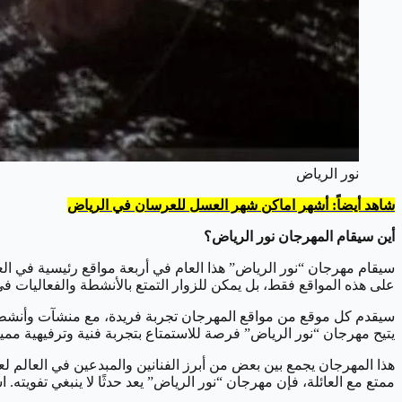
نور الرياض
شاهد أيضاً: أشهر اماكن شهر العسل للعرسان في الرياض
أين سيقام المهرجان نور الرياض؟
سيقام مهرجان “نور الرياض” هذا العام في أربعة مواقع رئيسية في الع
على هذه المواقع فقط، بل يمكن للزوار التمتع بالأنشطة والفعاليات في ما يقارب 40 موقعًا مختلفًا في جمي
سيقدم كل موقع من مواقع المهرجان تجربة فريدة، مع منشآت وأنشطة م
يتيح مهرجان “نور الرياض” فرصة للاستمتاع بتجربة فنية وترفيهية ممي
هذا المهرجان يجمع بين بعض من أبرز الفنانين والمبدعين في العالم 
ممتع مع العائلة، فإن مهرجان “نور الرياض” يعد حدثًا لا ينبغي تفويته. اس