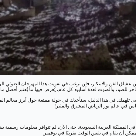
ق الفن والابتكار، فلن ترغب في تفويت هذا المهرجان الضوئي الرائع 
ر للضوء والصوت لعدة أسابيع كل عام، يُعرض فيها ما يُعتبر أفضل ما ف
ا تُنسى تلهمك. في هذا الدليل، سنأخذك في جولة ممتعة حول أبرز معالم
غماس في عالم نور الرياض المشرق والمثير!
دة في المملكة العربية السعودية. حتى الآن، لم تتوافر معلومات رسمية بش
مكن أن يقام في نفس الوقت تقريبًا في نوفمبر.