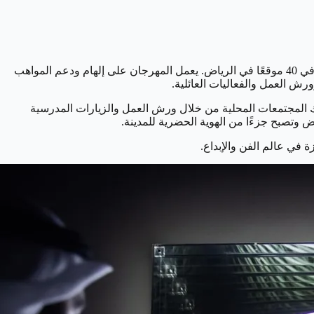
يُعتبر هذا المهرجان من أكبر المهرجانات الضوئية والفنية في العالم، حيث يتضمن أكثر من 190 عملاً فنيًا وأكثر من 500 نشاط في 40 موقعًا في الرياض. يعمل المهرجان على إلهام ودعم المواهب
رش العمل والفعاليات العائلية.
شراك المجتمعات المحلية من خلال ورش العمل والزيارات المدرسية
ض وتصبح جزءًا من الهوية الحضرية للمدينة.
 في عالم الفن والإبداع.