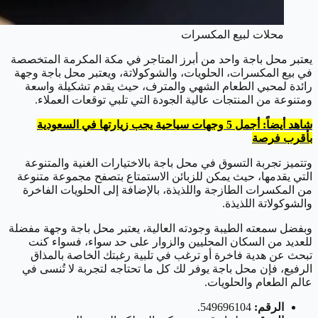
محلات لبيع المكسرات
يعتبر محل باجة واحد من أبرز المتاجر في مكة المكرمة المتخصصة
في بيع المكسرات، الحلويات، والشوكولاتة، ويعتبر محل باجة وجهة
رائدة لمحبي الطعام الشهي والمترف، حيث يقدم تشكيلة واسعة
ومتنوعة من المنتجات عالية الجودة التي تلبي توقعات العملاء.
شاهد أيضاً: أجمل 5 وجهات سياحية يجب زيارتها في السعودية
بأقرب فرصة
وتتميز تجربة التسوق في محل باجة بالاختيارات الغنية والمتنوعة
التي يقدمها، حيث يمكن للزبائن الاستمتاع بتصفح مجموعة متنوعة
من المكسرات الطازجة واللذيذة، بالإضافة إلى الحلويات الفاخرة
والشوكولاتة اللذيذة.
وبفضل سمعته الطيبة وجودته العالية، يعتبر محل باجة وجهة مفضلة
للعديد من السكان المحليين والزوار على حد سواء، فسواء كنت
تبحث عن هدية فاخرة أو ترغب في تلبية رغبتك الخاصة بالمذاق
الرفيع، فإن محل باجة يوفر لك كل ما تحتاجه لتجربة لا تُنسى في
عالم الطعام والحلويات.
الرقم:
549696104.