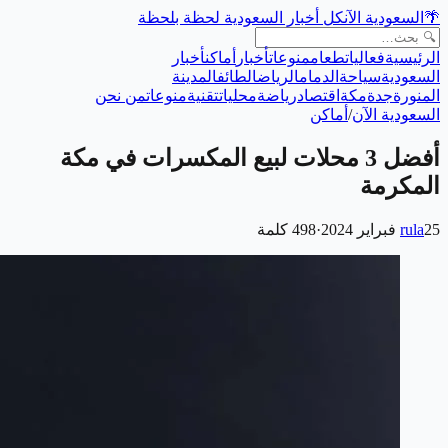
🌴
السعودية الآن
كل أخبار السعودية لحظة بلحظة
الرئيسية
فعاليات
طعام
منوعات
أخبار
أماكن
أخبار
السعودية
سياحة
الدمام
الرياض
الطائف
المدينة
المنورة
جدة
مكة
اقتصاد
رياضة
محليات
تقنية
منوعات
من نحن
السعودية الآن
/
أماكن
أفضل 3 محلات لبيع المكسرات في مكة
المكرمة
25 فبراير 2024
rula
·
498
كلمة