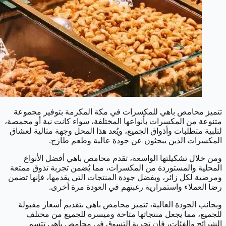
تتميز محامص باهي للمكسرات في مكة المكرمة بتوفير مجموعة
متنوعة من المكسرات بأنواعها المختلفة، سواء كانت نية أو محمصة،
لتلبية متطلبات وأذواق الجميع، ويُعد هذا المحل وجهة مثالية لعشاق
المكسرات الذين يبحثون عن جودة عالية وطعم طازج.
ومن خلال تشكيلتها الواسعة، تقدم محامص باهي أفضل الأنواع
المحلية والمستوردة من المكسرات، مما يُضمن تجربة تذوق ممتعة
ومرضية لكل زائر، وبفضل جودة المنتجات التي يقدمها، فإنها تضمن
رضا العملاء واستمرارية رغبتهم في العودة مرة أخرى.
وبجانب الجودة العالية، تتميز محامص باهي بتقديم أسعار مقبولة
للجميع، مما يجعل منتجاتها متاحة وميسرة للجميع من مختلف
الشرائح والفئات، فإن تجربة التسوق في محامص باهي تتسم