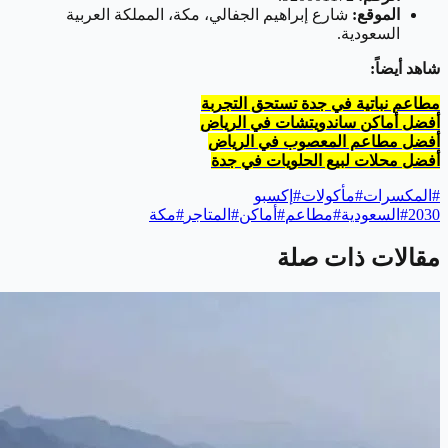
الموقع:
شارع إبراهيم الجفالي، مكة، المملكة العربية
السعودية.
شاهد أيضاً:
مطاعم نباتية في جدة تستحق التجربة
أفضل أماكن ساندويتشات في الرياض
أفضل مطاعم المعصوب في الرياض
أفضل محلات لبيع الحلويات في جدة
#
المكسرات
#
مأكولات
#
إكسبو
2030
#
السعودية
#
مطاعم
#
أماكن
#
المتاجر
#
مكة
مقالات ذات صلة