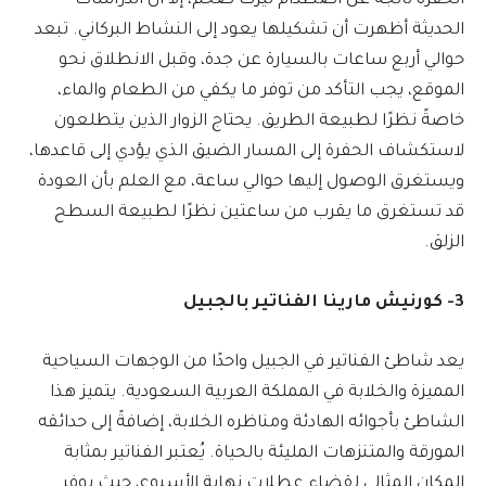
الحفرة ناتجة عن اصطدام نيزك ضخم، إلا أن الدراسات
الحديثة أظهرت أن تشكيلها يعود إلى النشاط البركاني. تبعد
حوالي أربع ساعات بالسيارة عن جدة، وقبل الانطلاق نحو
الموقع، يجب التأكد من توفر ما يكفي من الطعام والماء،
خاصةً نظرًا لطبيعة الطريق. يحتاج الزوار الذين يتطلعون
لاستكشاف الحفرة إلى المسار الضيق الذي يؤدي إلى قاعدها،
ويستغرق الوصول إليها حوالي ساعة، مع العلم بأن العودة
قد تستغرق ما يقرب من ساعتين نظرًا لطبيعة السطح
الزلق.
3- كورنيش مارينا الفناتير بالجبيل
يعد شاطئ الفناتير في الجبيل واحدًا من الوجهات السياحية
المميزة والخلابة في المملكة العربية السعودية. يتميز هذا
الشاطئ بأجوائه الهادئة ومناظره الخلابة، إضافةً إلى حدائقه
المورقة والمتنزهات المليئة بالحياة. يُعتبر الفناتير بمثابة
المكان المثالي لقضاء عطلات نهاية الأسبوع، حيث يوفر