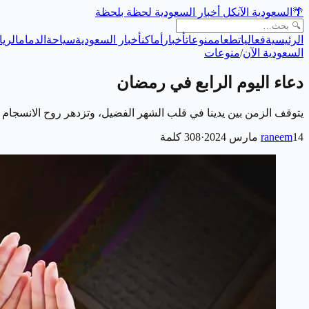
🌴
السعودية الآن
كل أخبار السعودية لحظة بلحظة
الرئيسية
فعاليات
طعام
منوعات
أخبار
أماكن
أخبار السعودية
سياحة
الدمام
الري
السعودية الآن
/
منوعات
دعاء اليوم الرابع في رمضان
يتوقف الزمن بين يدينا في قلب الشهر الفضيل، وتزدهر روح الانسجام
14 مارس 2024
raneem
·
308
كلمة