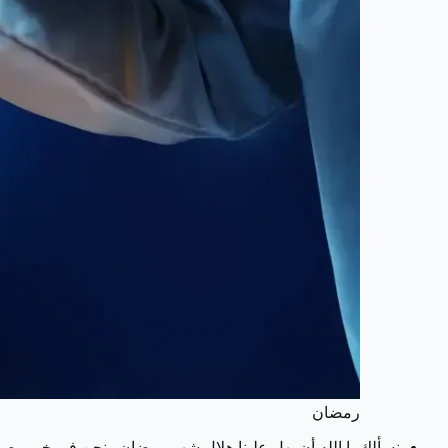
رمضان
نسألك يا الله أن يهل علينا هلال شهر رمضان ونحن في خير وصح