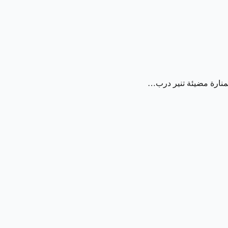
كمنارة مضيئة تنير درب…