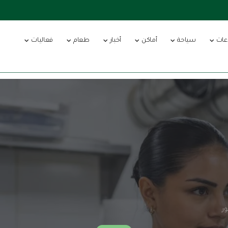
عات
سياحة
أماكن
أخبار
طعام
فعاليات
ر