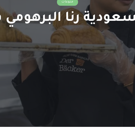
منوعات
عودية رنا البرهومي