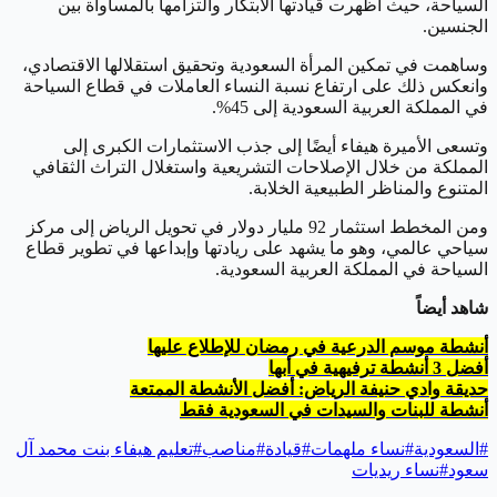
السياحة، حيث أظهرت قيادتها الابتكار والتزامها بالمساواة بين
الجنسين.
وساهمت في تمكين المرأة السعودية وتحقيق استقلالها الاقتصادي،
وانعكس ذلك على ارتفاع نسبة النساء العاملات في قطاع السياحة
في المملكة العربية السعودية إلى 45%.
وتسعى الأميرة هيفاء أيضًا إلى جذب الاستثمارات الكبرى إلى
المملكة من خلال الإصلاحات التشريعية واستغلال التراث الثقافي
المتنوع والمناظر الطبيعية الخلابة.
ومن المخطط استثمار 92 مليار دولار في تحويل الرياض إلى مركز
سياحي عالمي، وهو ما يشهد على ريادتها وإبداعها في تطوير قطاع
السياحة في المملكة العربية السعودية.
شاهد أيضاً
أنشطة موسم الدرعية في رمضان للإطلاع عليها
أفضل 3 أنشطة ترفيهية في أبها
حديقة وادي حنيفة الرياض: أفضل الأنشطة الممتعة
أنشطة للبنات والسيدات في السعودية فقط
#
السعودية
#
نساء ملهمات
#
قيادة
#
مناصب
#
تعليم هيفاء بنت محمد آل
سعود
#
نساء ريديات