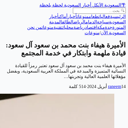
🌴
السعودية الآن
كل أخبار السعودية لحظة بلحظة
الرئيسية
فعاليات
طعام
منوعات
أخبار
أماكن
أخبار
السعودية
سياحة
الدمام
الرياض
الطائف
المدينة
المنورة
جدة
مكة
اقتصاد
رياضة
محليات
تقنية
منوعات
من نحن
السعودية الآن
/
منوعات
الأميرة هيفاء بنت محمد بن سعود آل سعود:
قيادة ملهمة وابتكار في خدمة المجتمع
الأميرة هيفاء بنت محمد بن سعود آل سعود تعتبر رمزاً للقيادة
النسائية المتميزة والمبدعة في المملكة العربية السعودية، وبفضل
مؤهلاتها العلمية العالية وتجربتها…
14 أبريل 2024
raneem
·
514
كلمة