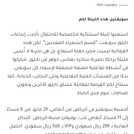
Skin Laundry
سويفتيز، هذه الليلة لكم
استعدوا لليلة استثنائية مخصصة للاحتفال بأحدث إبداعات
تايلور سويفت، “قسم الشعراء المعذبين”. لكن هذه
الفعالية ليست مجرد حفلة استماع، بل هي تجربة لا تُنسى
مليئة برحلة بصرية ساحرة تعكس جوهر فن تايلور. شاركوا
في أنشطة تفاعلية ممتعة مصممة لإسعاد كل سويفتي،
بدءًا من المنشآت الفنية التفاعلية وحتى التجارب الجذابة. كما
ستتاح لكم الفرصة لمقابلة عشاق تايلور الآخرين وتكوين
صداقات تدوم مدى الحياة.
أمسية سويفتيز في الرياض من أنغامي، 29 مايو، من 6 مساءً
إلى 11 مساءً، أنغامي لاب، بوليفارد مدينة الرياض. التذاكر
العادية بـ 299 ريال سعودي وVIP بـ 500 ريال سعودي. احصل