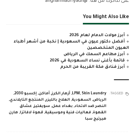
على تذاكرك من هنا. @anghamilabriyadh
You Might Also Like
أبرز مولات الدمام لعام 2026
أفضل دكتور عيون في السعودية | نخبة من أشهر أطباء
العيون المتخصصين
أبرز مطاعم السمك في الرياض
قائمة بأغنى نساء السعودية في 2026
أبرز فنادق مكة القريبة من الحرم
Skin Laundry
,
LPM
,
أزهار الكرز
,
أماكن
,
إكسبو 2030
,
TAGGED:
الرياض
,
السعودية
,
العلاج بالليزر
,
المنتجع التايلاندي
,
النصر ضد الاتحاد
,
بغداء عمل
,
سويفتيز
,
عشاق
القهوة
,
فعاليات فنية وموسيقية
,
قهوة لافاتزا
,
هارن
هيرتيج سبا