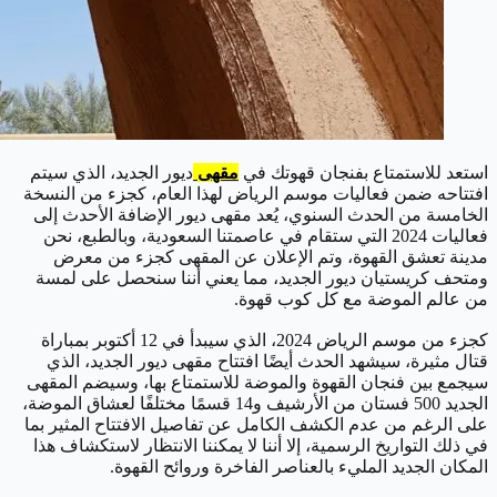
استعد للاستمتاع بفنجان قهوتك في
مقهى
ديور الجديد، الذي سيتم
افتتاحه ضمن فعاليات موسم الرياض لهذا العام، كجزء من النسخة
الخامسة من الحدث السنوي، يُعد مقهى ديور الإضافة الأحدث إلى
فعاليات 2024 التي ستقام في عاصمتنا السعودية، وبالطبع، نحن
مدينة تعشق القهوة، وتم الإعلان عن المقهى كجزء من معرض
ومتحف كريستيان ديور الجديد، مما يعني أننا سنحصل على لمسة
من عالم الموضة مع كل كوب قهوة.
كجزء من موسم الرياض 2024، الذي سيبدأ في 12 أكتوبر بمباراة
قتال مثيرة، سيشهد الحدث أيضًا افتتاح مقهى ديور الجديد، الذي
سيجمع بين فنجان القهوة والموضة للاستمتاع بها، وسيضم المقهى
الجديد 500 فستان من الأرشيف و14 قسمًا مختلفًا لعشاق الموضة،
على الرغم من عدم الكشف الكامل عن تفاصيل الافتتاح المثير بما
في ذلك التواريخ الرسمية، إلا أننا لا يمكننا الانتظار لاستكشاف هذا
المكان الجديد المليء بالعناصر الفاخرة وروائح القهوة.