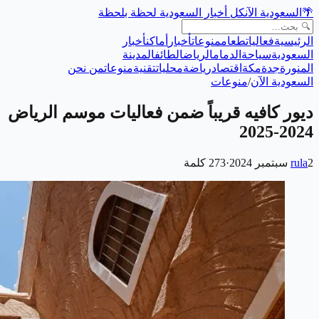
🌴
السعودية الآن
كل أخبار السعودية لحظة بلحظة
الرئيسية
فعاليات
طعام
منوعات
أخبار
أماكن
أخبار
السعودية
سياحة
الدمام
الرياض
الطائف
المدينة
المنورة
جدة
مكة
اقتصاد
رياضة
محليات
تقنية
منوعات
من نحن
السعودية الآن
/
منوعات
ديور كافيه قريباً ضمن فعاليات موسم الرياض
2024-2025
2 سبتمبر 2024
rula
·
273
كلمة