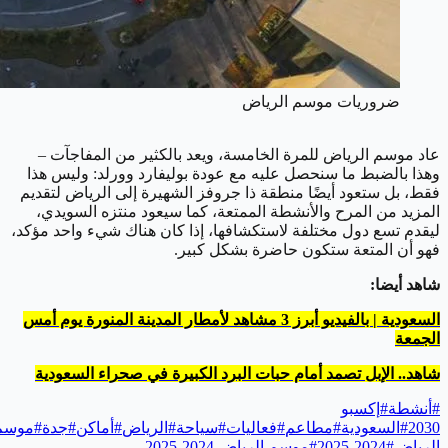
ضروريات موسم الرياض
عاد موسم الرياض للمرة الخامسة، ويعد بالكثير من المفاجآت –
وهذا بالضبط ما سنحصل عليه مع عودة بوليفارد وورلد: وليس هذا
فقط، بل ستعود أيضًا منطقة ذا جروفز الشهيرة إلى الرياض لتقديم
المزيد من المرح والأنشطة الممتعة، كما سيعود منتزه السويدي،
ليقدم تسع دول مختلفة لاستكشافها، إذا كان هناك شيء واحد مؤكد،
فهو أن المتعة ستكون حاضرة بشكل كبير.
شاهد أيضا:
السعودية | بالفيديو أبرز 3 مشاهد لأمطار المدينة المنورة يوم أمس
الجمعة
شاهد.. الإبل تصمد أمام حبات البرد الكبيرة في صحراء السعودية
#
أنشطة
#
إكسبو
2030
#
السعودية
#
مطاعم
#
فعاليات
#
سياحة
#
الرياض
#
أماكن
#
جدة
#
موسم
الرياض
#
2024-2025
#
موسم الرياض 2024-2025