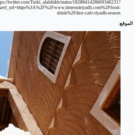
tps://twitter.com/Turki_alalshikh/status/1828841428669346231?
ef_url=https%3A%2F%2Fwww.timeoutriyadh.com%2Ffood-
drink%2Fdior-cafe-riyadh-season
الموقع
: