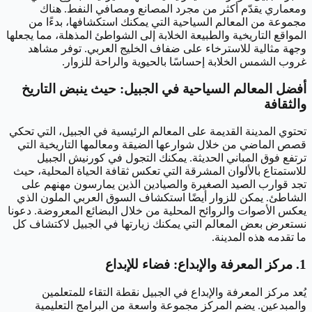
ومعماري يقدّم أكثر من مجرد المصانع ومصافي النفط. هناك
مجموعة من المعالم السياحية التي يمكنك استكشافها، بدءًا من
المواقع التاريخية والطبيعة الخلابة إلى الشواطئ المذهلة، مما يجعلها
وجهة مثالية للاسترخاء على ضفاف الخليج العربي. توفر مشاهد
غروب الشمس الخلابة إحساسًا بالحيوية والراحة للزوار.
أفضل المعالم السياحية في الجبيل: حيث ينبض التاريخ
والثقافة
تحتوي المدينة القديمة على المعالم الرئيسية في الجبيل، التي تحكي
قصص الماضي من خلال شوارعها الضيقة ومعالمها التاريخية التي
ترتفع فوق المباني الحديثة. يمكنك التجول في كورنيش الجبيل
للاستمتاع بالألوان المشرقة التي تعكس ثقافة الحياة المحلية، حيث
تجد قوارب الصيد الصغيرة والصيادين الذين يمارسون مهنهم على
الشاطئ. يمكن للزوار أيضًا استكشاف السوق العربي الملون الذي
يعكس الأصوات والروائح المحلية من خلال البضائع المعروضة. دعونا
نستعرض بعض المعالم التي يمكنك زيارتها في الجبيل لاكتشاف كل
ما تقدمه هذه المدينة.
1. مركز المعرفة والإبداع: فضاء للإبداع
يُعد مركز المعرفة والإبداع في الجبيل نقطة التقاء للمتعلمين
والمبدعين. يضم المركز مجموعة واسعة من البرامج التعليمية