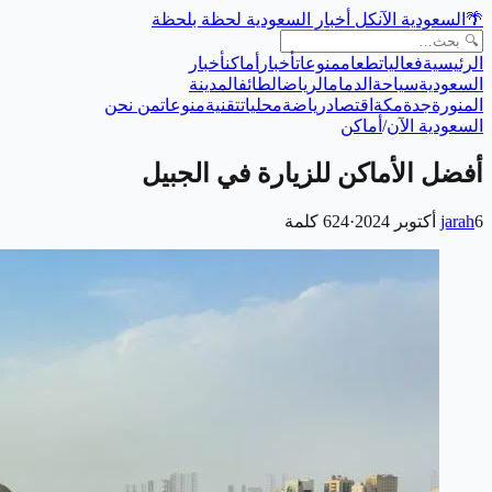
🌴
السعودية الآن
كل أخبار السعودية لحظة بلحظة
الرئيسية
فعاليات
طعام
منوعات
أخبار
أماكن
أخبار
السعودية
سياحة
الدمام
الرياض
الطائف
المدينة
المنورة
جدة
مكة
اقتصاد
رياضة
محليات
تقنية
منوعات
من نحن
السعودية الآن
/
أماكن
أفضل الأماكن للزيارة في الجبيل
6 أكتوبر 2024
jarah
·
624
كلمة