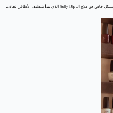
إذا كنت تبحث عن تجربة فاخرة، يعد Claws الخيار المثالي لك، ويتميز الصالون بأجواءه الأنيقة وديكوراته العصرية، ومن العلاجات الموصى بها بشكل خاص هو علاج الـ Solly Dip الذي يبدأ بتنظيف الأظافر الجاف،