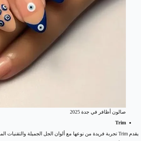
صالون أظافر في جدة 2025
Trim
يقدم Trim تجربة فريدة من نوعها مع ألوان الجل الجميلة والتقنيات المتقدمة في فن الأظافر، ويتميز Trim بموقعه في مركز البحر الأحمر ويعد من أفضل الأماكن للعناية بالأظافر والشعر في جدة.