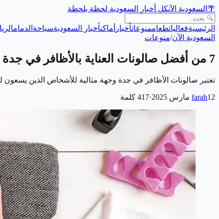
🌴
السعودية الآن
كل أخبار السعودية لحظة بلحظة
الرئيسية
فعاليات
طعام
منوعات
أخبار
أماكن
أخبار السعودية
سياحة
الدمام
الري
السعودية الآن
/
منوعات
7 من أفضل صالونات العناية بالأظافر في جدة
تعتبر صالونات الأظافر في جدة وجهة مثالية للأشخاص الذين يسعون ل
12 مارس 2025
farah
·
417
كلمة