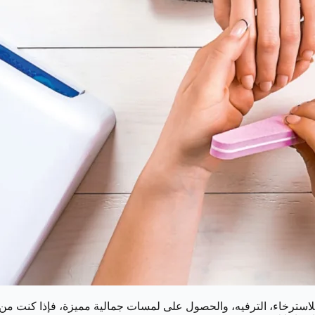
استرخاء، الترفيه، والحصول على لمسات جمالية مميزة، فإذا كنت من