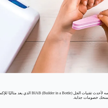
يقع Base Coat في قلب جدة، وهو معروف بخدمته ا
 يمنحك خصومات جذابة.