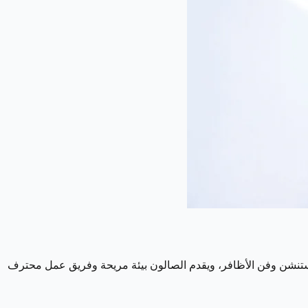
لاستثنائية واستخدامه لأحدث تقنيات الجل BIAB (Builder in a Bottle) الذي يعد مثاليًا للإكستنشن وفن الأظافر، ويقدم الصالون بيئة مريحة وفريق عمل محترف