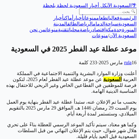
🌴
السعودية الآن
كل أخبار السعودية لحظة بلحظة
الرئيسية
فعاليات
طعام
منوعات
أخبار
أماكن
أخبار
السعودية
سياحة
الدمام
الرياض
الطائف
المدينة
المنورة
جدة
مكة
اقتصاد
رياضة
محليات
تقنية
منوعات
من نحن
السعودية الآن
/
منوعات
موعد عطلة عيد الفطر 2025 في السعودية
16 مارس 2025
rula
·
233
كلمة
أعلنت وزارة الموارد البشرية والتنمية الاجتماعية في المملكة
العربية
السعودية
عن موعد عطلة عيد الفطر لعام 2025، لتكون
فرصة للموظفين في القطاعين الخاص وغير الربحي للاحتفال بهذه
المناسبة الدينية الهامة.
بحسب ما تم الإعلان عنه، ستبدأ عطلة عيد الفطر بنهاية يوم العمل
يوم السبت 29 رمضان 1446 هـ، الموافق 29 مارس 2025 بالتقويم
الميلادي، وستستمر لمدة أربعة أيام.
وكما هو معتاد، سيتم تأكيد الموعد الرسمي للعطلة بناءً على تحري
هلال شهر شوال، حيث يتم الإعلان النهائي من قبل السلطات
السعودية قبل العيد بأيام قليلة.