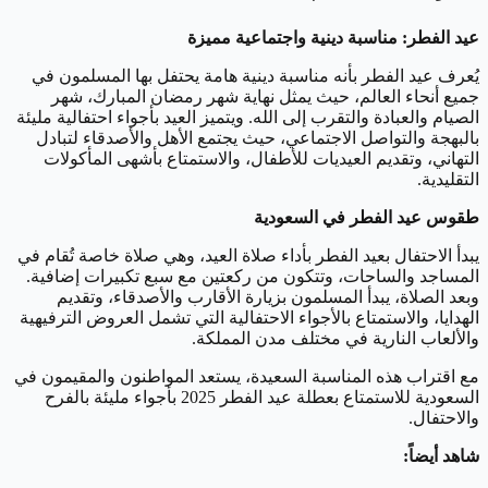
عيد الفطر: مناسبة دينية واجتماعية مميزة
يُعرف عيد الفطر بأنه مناسبة دينية هامة يحتفل بها المسلمون في
جميع أنحاء العالم، حيث يمثل نهاية شهر رمضان المبارك، شهر
الصيام والعبادة والتقرب إلى الله. ويتميز العيد بأجواء احتفالية مليئة
بالبهجة والتواصل الاجتماعي، حيث يجتمع الأهل والأصدقاء لتبادل
التهاني، وتقديم العيديات للأطفال، والاستمتاع بأشهى المأكولات
التقليدية.
طقوس عيد الفطر في السعودية
يبدأ الاحتفال بعيد الفطر بأداء صلاة العيد، وهي صلاة خاصة تُقام في
المساجد والساحات، وتتكون من ركعتين مع سبع تكبيرات إضافية.
وبعد الصلاة، يبدأ المسلمون بزيارة الأقارب والأصدقاء، وتقديم
الهدايا، والاستمتاع بالأجواء الاحتفالية التي تشمل العروض الترفيهية
والألعاب النارية في مختلف مدن المملكة.
مع اقتراب هذه المناسبة السعيدة، يستعد المواطنون والمقيمون في
السعودية للاستمتاع بعطلة عيد الفطر 2025 بأجواء مليئة بالفرح
والاحتفال.
شاهد أيضاً: