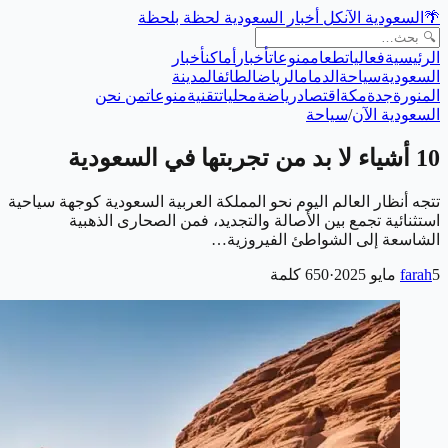
🌴
السعودية الآن
كل أخبار السعودية لحظة بلحظة
الرئيسية
فعاليات
طعام
منوعات
أخبار
أماكن
أخبار
السعودية
سياحة
الدمام
الرياض
الطائف
المدينة
المنورة
جدة
مكة
اقتصاد
رياضة
محليات
تقنية
منوعات
من نحن
السعودية الآن
/
سياحة
10 أشياء لا بد من تجربتها في السعودية
تتجه أنظار العالم اليوم نحو المملكة العربية السعودية كوجهة سياحية
استثنائية تجمع بين الأصالة والتجديد، فمن الصحارى الذهبية
الشاسعة إلى الشواطئ الفيروزية…
5 مايو 2025
farah
·
650
كلمة