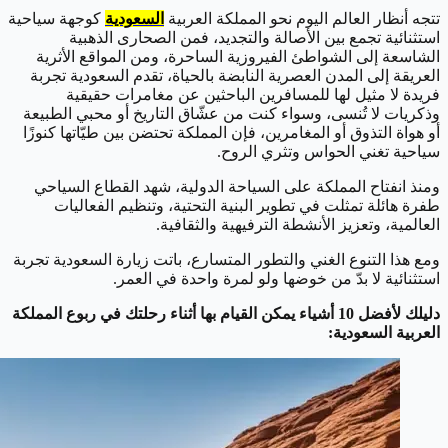
تتجه أنظار العالم اليوم نحو المملكة العربية
السعودية
كوجهة سياحية
استثنائية تجمع بين الأصالة والتجديد، فمن الصحارى الذهبية
الشاسعة إلى الشواطئ الفيروزية الساحرة، ومن المواقع الأثرية
العريقة إلى المدن العصرية النابضة بالحياة، تقدم السعودية تجربة
فريدة لا مثيل لها للمسافرين الباحثين عن مغامرات حقيقية
وذكريات لا تُنسى، وسواء كنت من عشّاق التاريخ أو محبي الطبيعة
أو هواة التذوق أو المغامرين، فإن المملكة تحتضن بين طيّاتها كنوزًا
سياحية تغني الحواس وتثري الروح.
ومنذ انفتاح المملكة على السياحة الدولية، شهد القطاع السياحي
طفرة هائلة تمثلت في تطوير البنية التحتية، وتنظيم الفعاليات
العالمية، وتعزيز الأنشطة الترفيهية والثقافية.
ومع هذا التنوع الغني والتطور المتسارع، باتت زيارة السعودية تجربة
استثنائية لا بدّ من خوضها ولو لمرة واحدة في العمر.
دليلك لأفضل 10 أشياء يمكن القيام بها أثناء رحلتك في ربوع المملكة
العربية السعودية: