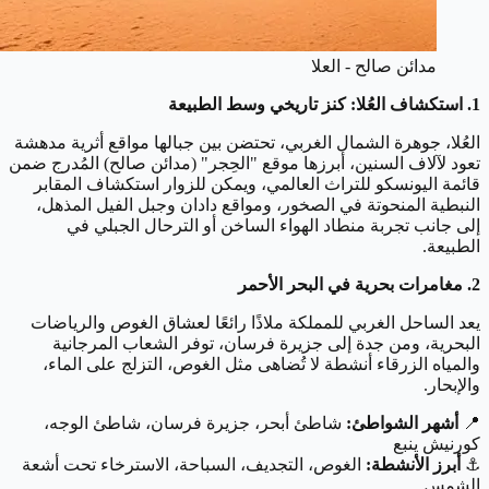
مدائن صالح - العلا
1. استكشاف العُلا: كنز تاريخي وسط الطبيعة
العُلا، جوهرة الشمال الغربي، تحتضن بين جبالها مواقع أثرية مدهشة
تعود لآلاف السنين، أبرزها موقع "الحِجر" (مدائن صالح) المُدرج ضمن
قائمة اليونسكو للتراث العالمي، ويمكن للزوار استكشاف المقابر
النبطية المنحوتة في الصخور، ومواقع دادان وجبل الفيل المذهل،
إلى جانب تجربة منطاد الهواء الساخن أو الترحال الجبلي في
الطبيعة.
2. مغامرات بحرية في البحر الأحمر
يعد الساحل الغربي للمملكة ملاذًا رائعًا لعشاق الغوص والرياضات
البحرية، ومن جدة إلى جزيرة فرسان، توفر الشعاب المرجانية
والمياه الزرقاء أنشطة لا تُضاهى مثل الغوص، التزلج على الماء،
والإبحار.
📍
أشهر الشواطئ:
شاطئ أبحر، جزيرة فرسان، شاطئ الوجه،
كورنيش ينبع
⚓
أبرز الأنشطة:
الغوص، التجديف، السباحة، الاسترخاء تحت أشعة
الشمس