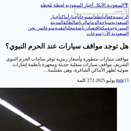
🌴
السعودية الآن
كل أخبار السعودية لحظة بلحظة
الرئيسية
فعاليات
طعام
منوعات
أخبار
أماكن
أخبار
السعودية
سياحة
الدمام
الرياض
الطائف
المدينة
المنورة
جدة
مكة
اقتصاد
رياضة
محليات
تقنية
منوعات
من نحن
السعودية الآن
/
منوعات
هل توجد مواقف سيارات عند الحرم النبوي؟
مواقف سيارات متطورة وأسعار رمزية توفر ساحات الحرم النبوي
الشريف مواقف سيارات سفلية حديثة ومجهزة بأنظمة إشارات
ضوئية تُظهر الأماكن الشاغرة، وهي مقسّمة…
13 يوليو 2025
jude
·
272
كلمة