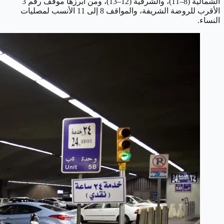
الشمالية (8–11)، والشرقية (12–13)، ومن أبرزها موقف رقم 3
الأقرب للروضة الشريفة، والمواقف 8 إلى 11 الأنسب لمصليات
النساء.