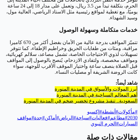
الحرم، بتكلفة تبدأ من 3.5 ريال، وتعمل على مدار 18 إلى 24 ساعة
يوميًا، مع تغطية لمواقع رئيسية مثل الاستاد الرياضي، العالية مول،
وسيد الشهداء.
خدمات متكاملة وسهولة الوصول
تتميّز المواقف بدرجة عالية من الأمان بفضل أكثر من 670 كاميرا
مراقبة، ومئات من طفايات الحريق وخراطيم الإطفاء، كما تتوفر
تسهيلات لذوي الاحتياجات الخاصة، تشمل مصاعد، سلالم كهربائية،
ومواقف مخصصة، ولتفادي الازدحام، يُنصح بالوصول إلى المواقف
قبل الصلاة بنصف ساعة واختيار الموقف الأقرب للوجهة، سواء
كانت الروضة الشريفة أو مصليات النساء.
شاهد أيضاً:
أبرز المولات والأسواق في المدينة المنورة
أهم المعالم السياحية في المدينة المنورة
السعودية.. تنفيذ مشروع تخضير ضخم في المدينة المنورة
#
مأكولات
#
أنشطة
#
إكسبو
2030
#
مطاعم
#
فعاليات
#
سياحة
#
الرياض
#
أماكن
#
جدة
#
مواقف
السيارات
#
الحرم النبوي
مقالات ذات صلة