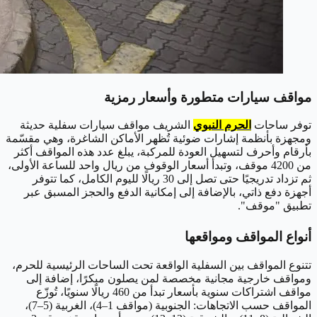
مواقف سيارات متطورة وأسعار رمزية
توفر ساحات
الحرم النبوي
الشريف مواقف سيارات سفلية حديثة
ومجهزة بأنظمة إشارات ضوئية تُظهر الأماكن الشاغرة، وهي مقسّمة
بأرقام وأحرف لتسهيل العودة للمركبة، يبلغ عدد هذه المواقف أكثر
من 4200 موقف، وتبدأ أسعار الوقوف من ريال واحد للساعة الأولى،
ثم تزداد تدريجيًا حتى تصل إلى 30 ريالًا لليوم الكامل، كما تتوفر
أجهزة دفع ذاتي، بالإضافة إلى إمكانية الدفع والحجز المسبق عبر
تطبيق "موقف".
أنواع المواقف ومواقعها
تتنوع المواقف بين السفلية الواقعة تحت الساحات الرئيسية للحرم،
ومواقف خارجية مجانية مخصصة لمن يصلون مبكرًا، إضافة إلى
مواقف اشتراكات سنوية بأسعار تبدأ من 460 ريالًا سنويًا، تُوزّع
المواقف حسب الاتجاهات: الجنوبية (مواقف 1–4)، الغربية (5–7)،