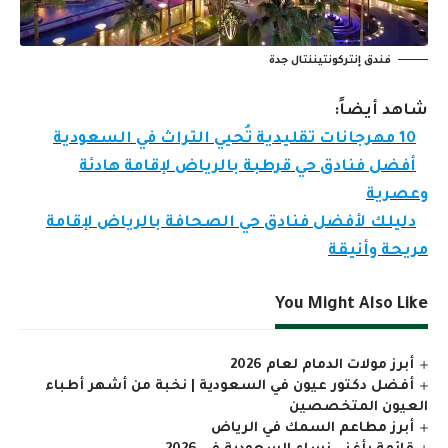
فندق إنتركونتيننتال جدة
شاهد أيضاً:
10 مهرجانات تقليدية تُحيي التراث في السعودية
أفضل فنادق حي قرطبة بالرياض لإقامة هادئة
وعصرية
دليلك لأفضل فنادق حي الصحافة بالرياض لإقامة
مريحة وأنيقة
You Might Also Like
أبرز مولات الدمام لعام 2026
أفضل دكتور عيون في السعودية | نخبة من أشهر أطباء
العيون المتخصصين
أبرز مطاعم السمك في الرياض