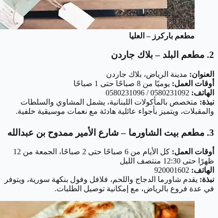
مطعم باركرز – العليا
2. مطعم البلد – بلاك جاردن
العنوان:
مدينة الرياض، بلاك جاردن
أوقات العمل:
يوميًا من 8 صباحًا حتى 1 صباحًا
الهاتف:
0580231092 / 0580231096
نبذة:
متخصص بالمأكولات اللبنانية، يشمل المشاوي والسلطات
والمقبلات، ويتميز بأجواء عائلية هادئة مع نغمات موسيقية خلفية.
3. مطعم بيت الشاورما – شارع الأمير ممدوح بن عبدالله
أوقات العمل:
كل الأيام من 6 صباحًا حتى 2 صباحًا، الجمعة من 12
ظهرًا حتى 12:30 منتصف الليل
الهاتف:
920001602
نبذة:
يقدم شاورما الدجاج واللحم، فلافل وفول بنكهة سورية، ويتوفر
في عدة فروع بالرياض، مع إمكانية توصيل الطلبات.