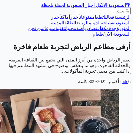
🌴
السعودية الآن
كل أخبار السعودية لحظة بلحظة
الرئيسية
فعاليات
طعام
منوعات
أخبار
أماكن
أخبار
السعودية
سياحة
الدمام
الرياض
الطائف
المدينة
المنورة
جدة
مكة
اقتصاد
رياضة
محليات
تقنية
منوعات
من نحن
السعودية الآن
/
طعام
أرقى مطاعم الرياض لتجربة طعام فاخرة
تعتبر الرياض واحدة من أبرز المدن التي تجمع بين الثقافة العريقة
والحداثة الفاخرة، وهو ما ينعكس بوضوح في مشهد المطاعم فيها،
إذا كنت من محبي تجربة المأكولات…
6 أكتوبر 2025
jude
·
309
كلمة