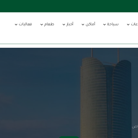
عات
سياحة
أماكن
أخبار
طعام
فعاليات