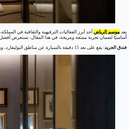
يعد
موسم الرياض
أحد أبرز الفعاليات الترفيهية والثقافية في المملكة
أساسيًا لضمان تجربة ممتعة ومريحة، في هذا المقال، نستعرض أفضل خيارات الإقامة خلال موسم الرياض 2025، التي تجمع بين ال
فندق الجريد
: يقع على بعد 15 دقيقة بالسيارة عن مناطق البوليفارد، ويتميز بغرف بوتيكية دافئة، جناح عائلي، منتجع صحي، ومركزين للياقة البدنية يعملان على مدار الساعة.