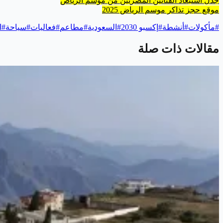
جدل استبعاد الفنانين المصريين من موسم الرياض
موقع حجز تذاكر موسم الرياض 2025
#
مأكولات
#
أنشطة
#
إكسبو 2030
#
السعودية
#
مطاعم
#
فعاليات
#
سياحة
#
ا
مقالات ذات صلة