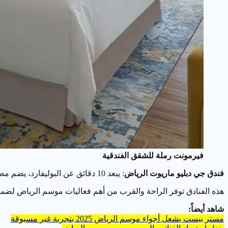
فيرمونت رملة للشقق الفندقية
فندق جي دبليو ماريوت الرياض
: يبعد 10 دقائق عن البوليفارد، يضم مطاعم متعددة، مركز لياقة وسبا، ملعب تنس، وغرف مطلة على المدينة مع مساحات استرخاء متنوعة.
هذه الفنادق توفر الراحة والقرب من أهم فعاليات موسم الرياض لضما
شاهد أيضاً:
مستر بيست يشعل أجواء موسم الرياض 2025 بتجربة غير مسبوقة