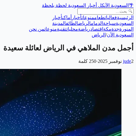
🌴
السعودية الآن
كل أخبار السعودية لحظة بلحظة
الرئيسية
فعاليات
طعام
منوعات
أخبار
أماكن
أخبار
السعودية
سياحة
الدمام
الرياض
الطائف
المدينة
المنورة
جدة
مكة
اقتصاد
رياضة
محليات
تقنية
منوعات
من نحن
السعودية الآن
/
الرياض
أجمل مدن الملاهي في الرياض لعائلة سعيدة
2 نوفمبر 2025
jude
·
250
كلمة