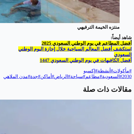
منتزه الخيمة الترفيهي
شاهد أيضاً:
أفضل المطاعم في يوم الوطني السعودي 2025
استكشف أفضل المعالم السياحية خلال إجازة اليوم الوطني
السعودي
أفضل الكافيهات في يوم الوطني السعودي 1447
#
مأكولات
#
أنشطة
#
إكسبو
2030
#
السعودية
#
مطاعم
#
سياحة
#
الرياض
#
أماكن
#
جدة
#
مدن الملاهي
مقالات ذات صلة