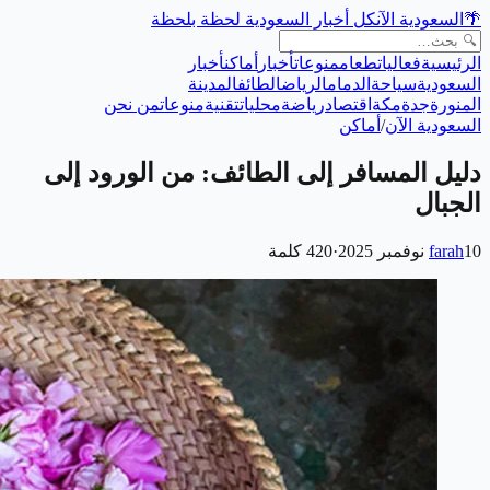
🌴
السعودية الآن
كل أخبار السعودية لحظة بلحظة
الرئيسية
فعاليات
طعام
منوعات
أخبار
أماكن
أخبار
السعودية
سياحة
الدمام
الرياض
الطائف
المدينة
المنورة
جدة
مكة
اقتصاد
رياضة
محليات
تقنية
منوعات
من نحن
السعودية الآن
/
أماكن
دليل المسافر إلى الطائف: من الورود إلى
الجبال
10 نوفمبر 2025
farah
·
420
كلمة