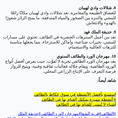
8. شلالات وادي لهيبان
للعشاق الطبيعة والمغامرة، تعد شلالات وادي لهيبان مكانًا رائعًا
للمشي والتنزه بين الصخور والمياه المتدفقة، ما يمنح الزائر شعورًا
بالهدوء والانتعاش.
9. حديقة الملك فهد
تعد من أجمل المنتزهات الحضرية في الطائف، تحتوي على مسارات
للمشي، بحيرات صناعية، وأماكن للاسترخاء، مما يجعلها مناسبة
للنزهات العائلية والاستجمام.
10. مهرجان الورد والطائف السنوي
يعد مهرجان الورد الطائفي تجربة لا تُفوَّت، حيث يعرض أفضل أنواع
الورود الطائفية، ويقام خلاله فعاليات ثقافية وفنية، ويتيح للزوار
فرصة التعرف على الإنتاج الزراعي المحلي.
شاهد أيضاً:
استمتع بأفضل الأنشطة في سوق عكاظ بالطائف
6 أنشطة مميزة يمكنك القيام بها في الطائف
أشياء لا تُنسى للقيام بها في الطائف
#
الطائف
#
قرية الشفا
#
مهرجان الورد الطائفي
#
حديقة الملك