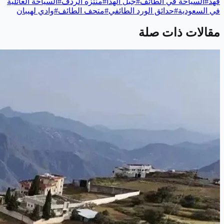
فهد
#
السياحة في الطائف
#
جبل الهدا
#
منتزه الردف
#
السياحة العائلية
في السعودية
#
حدائق الورد الطائفي
#
متحف الطائف
#
وادي لهيبان
مقالات ذات صلة